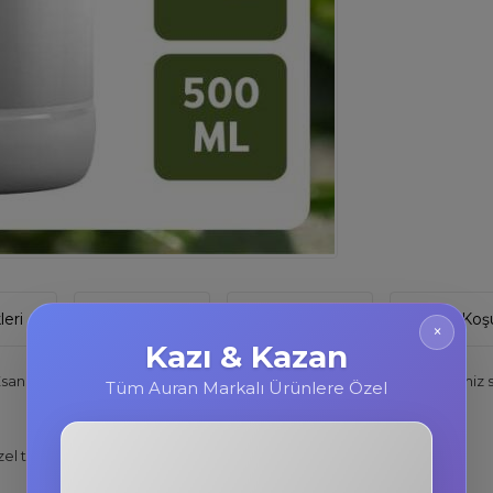
eri
Yorumlar
Tavsiye Et
İade Koşu
×
Kazı & Kazan
Esans, Mum, Sabun, Oda Kokusu 500 ML şişede gelmektedir. Şişemiz s
Tüm Auran Markalı Ürünlere Özel
l tasarlanmıştır.