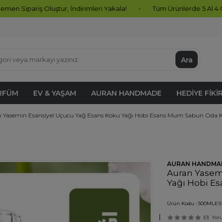
Oluştur, İndirimleri Yakala!
•
Tüm Ürünlerde 5 Al 4 Öde Fırsatı B
Ara
RFÜM
EV & YAŞAM
AURAN HANDMADE
HEDIYE FIKI
 Yasemin Esansiyel Uçucu Yağ Esans Koku Yağı Hobi Esans Mum Sabun Oda
AURAN HANDMA
Auran Yasem
Yağı Hobi E
Ürün Kodu :
500MLES
(0)
Yor