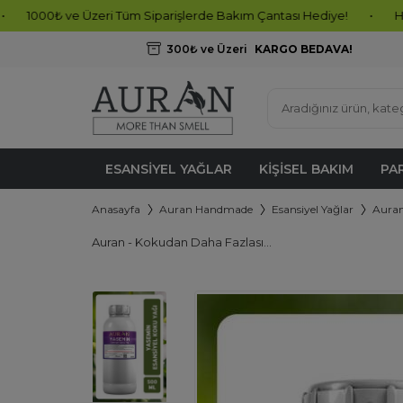
e Üzeri Tüm Siparişlerde Bakım Çantası Hediye!
•
Hemen Sipariş 
300₺ ve Üzeri
KARGO BEDAVA!
ESANSIYEL YAĞLAR
KIŞISEL BAKIM
PA
Anasayfa
Auran Handmade
Esansiyel Yağlar
Auran
Auran - Kokudan Daha Fazlası...