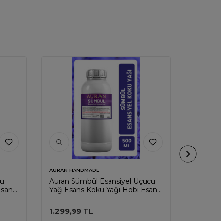
AURAN HANDMADE
AURAN H
cu
Auran Sümbül Esansiyel Uçucu
Auran S
Esans
Yağ Esans Koku Yağı Hobi Esans
Uçucu Y
00ml
Mum Sabun Oda Kokusu 500ml
Esans 
500ml
1.299,99
TL
1.299,