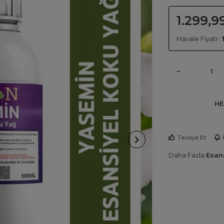
1.299,9
Havale Fiyatı :
HE
Tavsiye Et
Daha Fazla
Esans