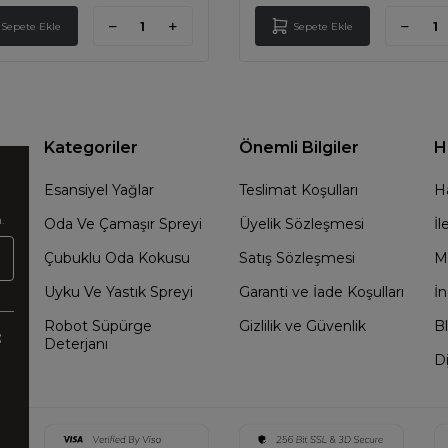
Sepete Ekle
Sepete Ekle
Kategoriler
Önemli Bilgiler
H
Esansiyel Yağlar
Teslimat Koşulları
H
.
Oda Ve Çamaşır Spreyi
Üyelik Sözleşmesi
İl
Çubuklu Oda Kokusu
Satış Sözleşmesi
M
Uyku Ve Yastık Spreyi
Garanti ve İade Koşulları
İn
Robot Süpürge
Gizlilik ve Güvenlik
B
:
Deterjanı
Di