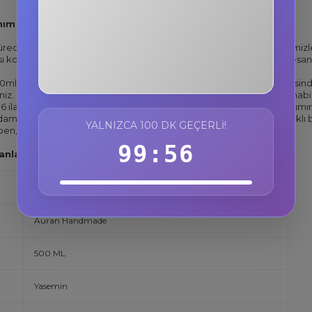
3F884T
ım Alanları:
%10 İndirim
li kürede esans solüsyonu, hava nemlendiricilerde esans koku, yer te
Kopyala
ı koku yağı, bambu oda kokusu esansı, oto kokusu esansı, sabun esansı
0ml su için 3-5 damla damlatarak kullanabilirsiniz.
Çamaşır makinesind
niz.
Mum yapımında %6 ila %10 oranında auran esansiyel yağ kullanabili
ila %10 oranında auran esansiyel yağ kullanabilirsiniz.
Parfüm yapımın
mlatarak kullanabilirsiniz.
Ürünümüz saf'tır seyreltilmemiştir. 6 fark
YALNIZCA 100 DK GEÇERLI!
ben, sülfat, sles, sls, sentetik boya ve koruyucu içermez.
99:55
nlar üzerinde kesinlikle test edilmemiştir.
Auran Handmade
500 ML
Yasemin