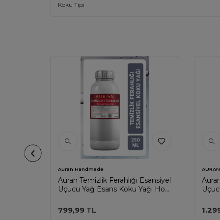
Koku Tipi
Auran Handmade
AURAN
l Uçucu
Auran Temizlik Ferahlığı Esansiyel
Auran
i Esans
Uçucu Yağ Esans Koku Yağı Hobi
Uçuc
 500ml
Esans Mum Sabun Oda Kokusu
Esan
250ml
500m
799,99
TL
1.29