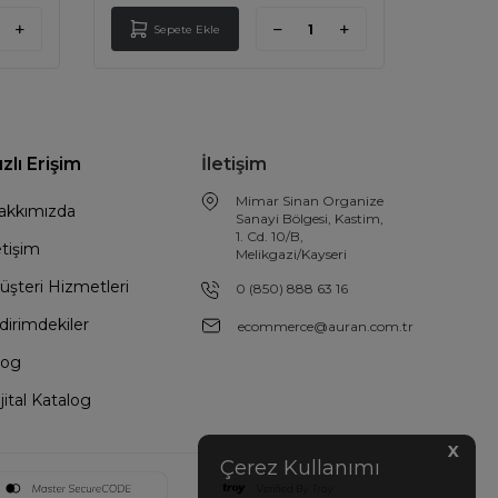
Sepete Ekle
Sep
ızlı Erişim
İletişim
Mimar Sinan Organize
akkımızda
Sanayi Bölgesi, Kastim,
1. Cd. 10/B,
etişim
Melikgazi/Kayseri
üşteri Hizmetleri
0 (850) 888 63 16
dirimdekiler
ecommerce@auran.com.tr
log
jital Katalog
X
Çerez Kullanımı