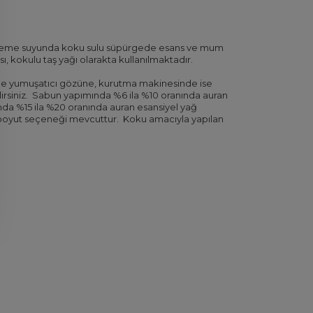
mizleme suyunda koku sulu süpürgede esans ve mum
, kokulu taş yağı olarakta kullanılmaktadır.
e yumuşatıcı gözüne, kurutma makinesinde ise
rsiniz.
Sabun yapımında %6 ila %10 oranında auran
da %15 ila %20 oranında auran esansiyel yağ
lı boyut seçeneği mevcuttur.
Koku amacıyla yapılan