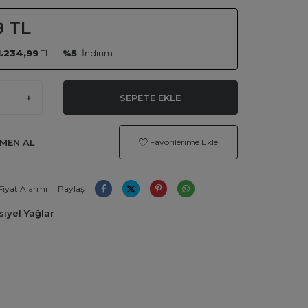
9
TL
1.234,99
TL
%5
İndirim
SEPETE EKLE
MEN AL
Favorilerime Ekle
Fiyat Alarmı
Paylaş
iyel Yağlar