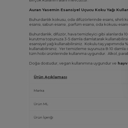
Auran Yasemin Esansiyel Uçucu Koku Yağı Kullan
Buhurdanlık kokusu, oda difüzörlerinde esans, sihir
esansı, sabun esansı , parfüm esansı, oda kokusu esans
Buhurdanlık, difüzör, hava temizleyici gibi alanlarda 10
kurutma topunuza 3-5 damla damlatarak kullanabilirsi
esansiyel yağ kullanabilirsiniz.
Kokulu taş yapımında %6 
kullanabilirsiniz.
Yer temizleme suyunuza 8-10 damla da
tüm hobi ürünlerinde kullanıma uygundur.
Alkol, para
Doğa dostudur, vegan kullanımına uygundur ve
hayva
Ürün Açıklaması
Marka
Ürün ML
Ürün İçeriği