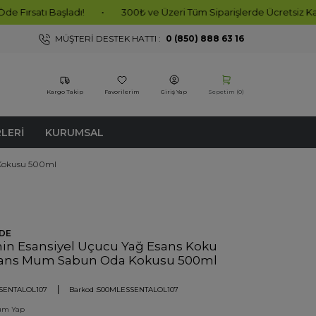
aşladı!
•
300₺ ve Üzeri Tüm Siparişlerde Ücretsiz Kargo!
•
MÜŞTERI DESTEK HATTI :
0 (850) 888 63 16
Kargo Takip
Favorilerim
Giriş Yap
Sepetim (
0
)
RLERI
KURUMSAL
 Kokusu 500ml
DE
in Esansiyel Uçucu Yağ Esans Koku
sans Mum Sabun Oda Kokusu 500ml
SENTALOL107
Barkod :
500MLESSENTALOL107
um Yap