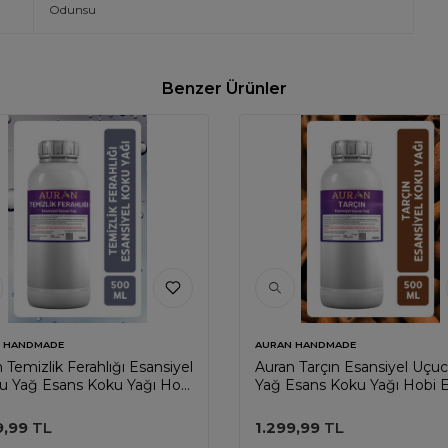
Odunsu
Benzer Ürünler
 HANDMADE
AURAN HANDMADE
 Temizlik Ferahlığı Esansiyel
Auran Tarçın Esansiyel Uçu
u Yağ Esans Koku Yağı Hobi
Yağ Esans Koku Yağı Hobi 
s Mum Sabun Oda Kokusu
Mum Sabun Oda Kokusu 5
l
9,99
TL
1.299,99
TL