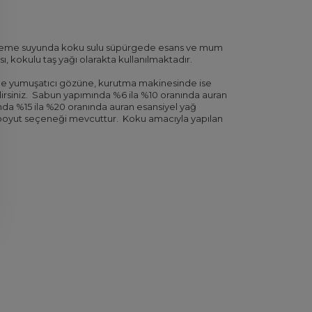
mizleme suyunda koku sulu süpürgede esans ve mum
, kokulu taş yağı olarakta kullanılmaktadır.
e yumuşatıcı gözüne, kurutma makinesinde ise
rsiniz.
Sabun yapımında %6 ila %10 oranında auran
da %15 ila %20 oranında auran esansiyel yağ
lı boyut seçeneği mevcuttur.
Koku amacıyla yapılan