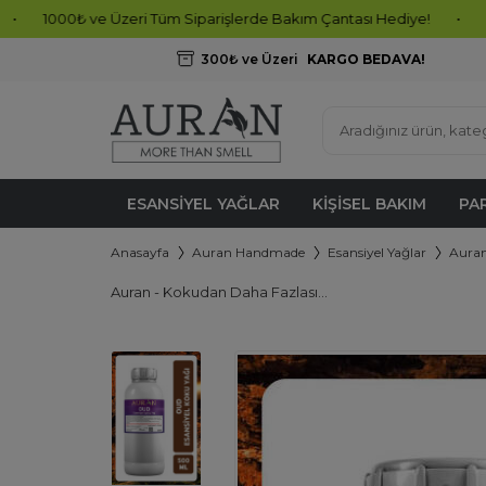
e Üzeri Tüm Siparişlerde Bakım Çantası Hediye!
•
Hemen Sipariş 
300₺ ve Üzeri
KARGO BEDAVA!
ESANSIYEL YAĞLAR
KIŞISEL BAKIM
PA
Anasayfa
Auran Handmade
Esansiyel Yağlar
Auran
Auran - Kokudan Daha Fazlası...