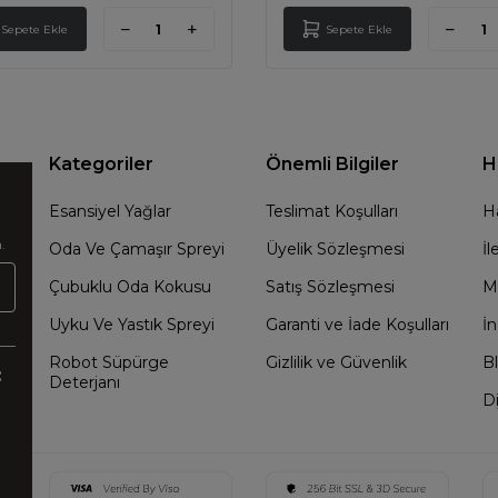
Sepete Ekle
Sepete Ekle
Kategoriler
Önemli Bilgiler
H
Esansiyel Yağlar
Teslimat Koşulları
H
.
Oda Ve Çamaşır Spreyi
Üyelik Sözleşmesi
İl
Çubuklu Oda Kokusu
Satış Sözleşmesi
M
Uyku Ve Yastık Spreyi
Garanti ve İade Koşulları
İn
Robot Süpürge
Gizlilik ve Güvenlik
B
:
Deterjanı
Di