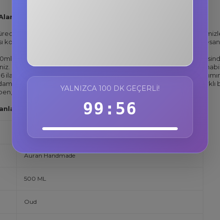
3F884T
lanları:
%10 İndirim
li kürede esans solüsyonu, hava nemlendiricilerde esans koku, yer te
Kopyala
ı koku yağı, bambu oda kokusu esansı, oto kokusu esansı, sabun esansı
0ml su için 3-5 damla damlatarak kullanabilirsiniz.
Çamaşır makinesind
niz.
Mum yapımında %6 ila %10 oranında auran esansiyel yağ kullanabili
ila %10 oranında auran esansiyel yağ kullanabilirsiniz.
Parfüm yapımın
mlatarak kullanabilirsiniz.
Ürünümüz saf'tır seyreltilmemiştir. 6 fark
YALNIZCA 100 DK GEÇERLI!
ben, sülfat, sles, sls, sentetik boya ve koruyucu içermez.
99:55
nlar üzerinde kesinlikle test edilmemiştir.
Auran Handmade
500 ML
Oud