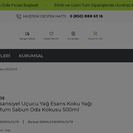
aşladı!
•
300₺ ve Üzeri Tüm Siparişlerde Ücretsiz Kargo!
•
MÜŞTERI DESTEK HATTI :
0 (850) 888 63 16
Kargo Takip
Favorilerim
Giriş Yap
Sepetim (
0
)
RLERI
KURUMSAL
usu 500ml
DE
sansiyel Uçucu Yağ Esans Koku Yağı
 Mum Sabun Oda Kokusu 500ml
SENTALOL79
Barkod :
500MLESSENTALOL79
um Yap