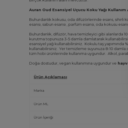
Auran Oud Esansiyel Uçucu Koku Yağı Kullanım A
Buhurdanlık kokusu, oda difüzörlerinde esans, sihir
esansı, sabun esansı , parfüm esansı, oda kokusu esans
Buhurdanlık, difüzör, hava temizleyici gibi alanlarda 10
kurutma topunuza 3-5 damla damlatarak kullanabilirsi
esansiyel yağ kullanabilirsiniz.
Kokulu taş yapımında %6 
kullanabilirsiniz.
Yer temizleme suyunuza 8-10 damla da
tüm hobi ürünlerinde kullanıma uygundur.
Alkol, para
Doğa dostudur, vegan kullanımına uygundur ve
hayva
Ürün Açıklaması
Marka
Ürün ML
Ürün İçeriği