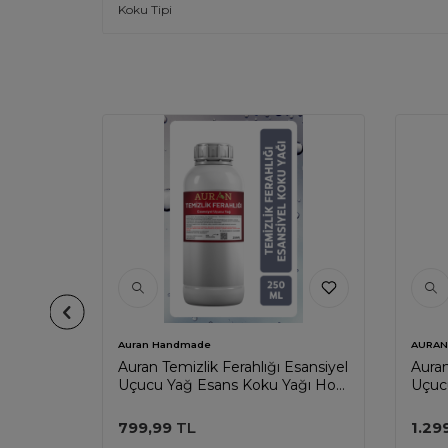
Koku Tipi
Auran Handmade
AURAN
el Uçucu
Auran Temizlik Ferahlığı Esansiyel
Auran
i Esans
Uçucu Yağ Esans Koku Yağı Hobi
Uçuc
 500ml
Esans Mum Sabun Oda Kokusu
Esan
250ml
500m
799,99
TL
1.29