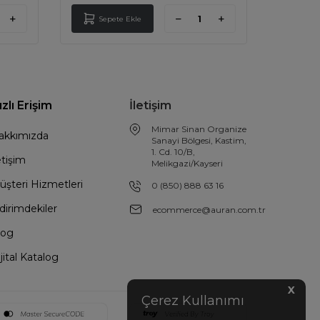
Sepete Ekle
Sep
ızlı Erişim
İletişim
Mimar Sinan Organize
akkımızda
Sanayi Bölgesi, Kastim,
1. Cd. 10/B,
etişim
Melikgazi/Kayseri
üşteri Hizmetleri
0 (850) 888 63 16
dirimdekiler
ecommerce@auran.com.tr
log
jital Katalog
X
Çerez Kullanımı