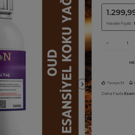
1.299,9
Havale Fiyatı :
HE
Tavsiye Et
Daha Fazla
Esans