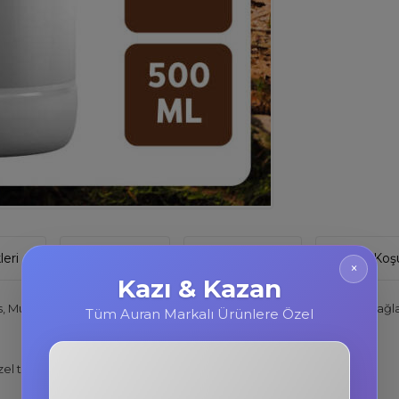
eri
Yorumlar
Tavsiye Et
İade Koşu
×
Kazı & Kazan
s, Mum, Sabun, Oda Kokusu 500 ML şişede gelmektedir. Şişemiz sağla
Tüm Auran Markalı Ürünlere Özel
l tasarlanmıştır.