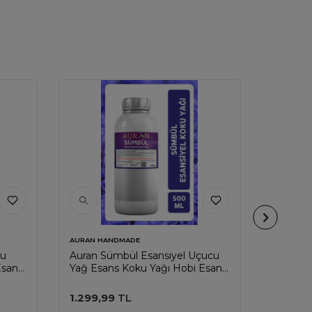
AURAN HANDMADE
AURAN H
cu
Auran Sümbül Esansiyel Uçucu
Auran S
Esans
Yağ Esans Koku Yağı Hobi Esans
Uçucu Y
00ml
Mum Sabun Oda Kokusu 500ml
Esans 
500ml
1.299,99
TL
1.299,