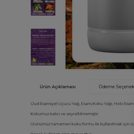
Ürün Açıklaması
Ödeme Seçenekl
Oud Esansiyel Uçucu Yağ, Esans Koku Yağı, Hobi Esan
Kokumuz kalıcı ve seyreltilmemiştir
Ürünümüz tamamen koku formu ile kullanılmak için öze
Birçok kullanım alanı mevcuttur.