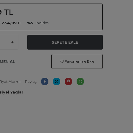
9
TL
1.234,99
TL
%5
İndirim
SEPETE EKLE
MEN AL
Favorilerime Ekle
Fiyat Alarmı
Paylaş
iyel Yağlar