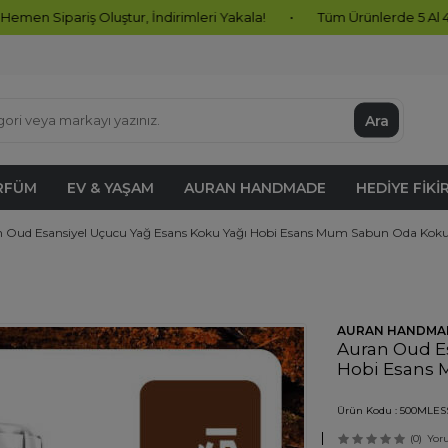
Oluştur, İndirimleri Yakala!
•
Tüm Ürünlerde 5 Al 4 Öde Fırsatı B
Ara
RFÜM
EV & YAŞAM
AURAN HANDMADE
HEDIYE FIKI
 Oud Esansiyel Uçucu Yağ Esans Koku Yağı Hobi Esans Mum Sabun Oda Kok
AURAN HANDMA
Auran Oud E
Hobi Esans
Ürün Kodu :
500MLES
(0)
Yor