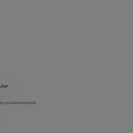
lları
m polietilendendir.