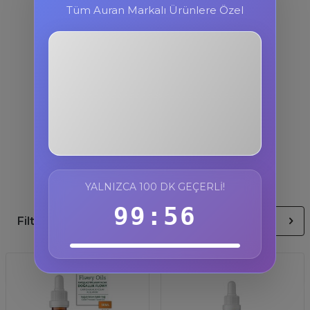
Tüm Auran Markalı Ürünlere Özel
3F884T
%10 İndirim
Kopyala
YALNIZCA 100 DK GEÇERLI!
99:56
Filtre
Sırala