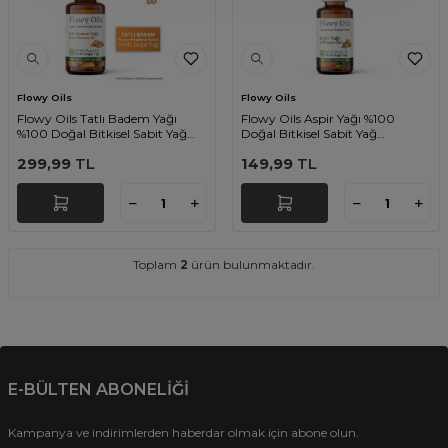
Flowy Oils
Flowy Oils
Flowy Oils Tatlı Badem Yağı
Flowy Oils Aspir Yağı %100
%100 Doğal Bitkisel Sabit Yağ
Doğal Bitkisel Sabit Yağ
Sweet Almond Oil 50 ml
Safflower Oil 50ml
299,99
TL
149,99
TL
Toplam
2
ürün bulunmaktadır.
E-BÜLTEN ABONELİĞİ
Kampanya ve indirimlerden haberdar olmak için abone olun.