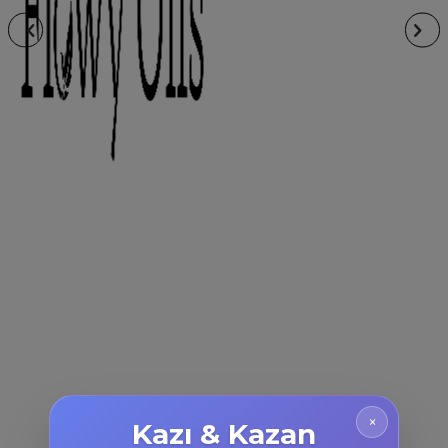
×
Kazı & Kazan