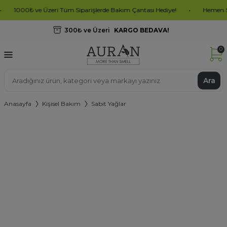
1000₺ ve Üzeri Tüm Siparişlerde Bakım Çantası Hediye!
•
Hemen Sipariş
300₺ ve Üzeri
KARGO BEDAVA!
0
Ara
Anasayfa
Kişisel Bakım
Sabit Yağlar