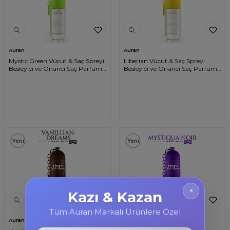
Auran
Auran
Mystic Green Vücut & Saç Spreyi
Liberian Vücut & Saç Spreyi
Besleyici ve Onarıcı Saç Parfümü
Besleyici ve Onarıcı Saç Parfümü
Anahtarlıklı Vücut Parfümü
Anahtarlıklı Vücut Parfümü
Charm Body & Hair Mist Spray
Charm Body & Hair Mist Spray
30ml
30ml
Yeni
Yeni
×
Kazı & Kazan
Tüm Auran Markalı Ürünlere Özel
Auran
Auran