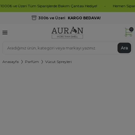
e Üzeri Tüm Siparişlerde Bakım Çantası Hediye!
•
Hemen Sipariş Oluştu
300₺ ve Üzeri
KARGO BEDAVA!
0
Ara
Anasayfa
Parfüm
Vücut Spreyleri