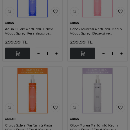
Auran
Auran
Aqua Di Rio Parfümlü Erkek
Bebek Pudrası Parfümlü Kadın
Vücut Spreyi Ferahlatıcı ve
Vücut Spreyi Bebeksi ve
Etkileyici Vücut Misti Body Mist
Etkileyici Vücut Misti Body Mist
299,99
TL
299,99
TL
Spray 150ml
Spray 150ml
AURAN
Auran
Citrus Soleia Parfümlü Kadın
Glow Purea Parfümlü Kadın
Vücut Spreyi Vücut Kokusu
Vücut Spreyi Vücut Kokusu