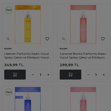
Yeni
Auran
Auran
Liberian Parfümlü Kadın Vücut
Caramel Bonita Parfümlü Kadın
Spreyi Çekici ve Etkileyici Vücut
Vücut Spreyi Çekici ve Etkileyici
Misti Body Mist Spray 150ml
Vücut Misti Body Mist Spray
349,99
TL
299,99
TL
150ml
Yeni