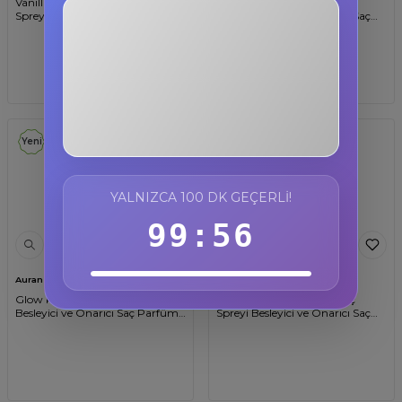
Vanillian Dreams Vücut & Saç
Mystiqua Noir Vücut & Saç
Spreyi Besleyici ve Onarıcı Saç
Spreyi Besleyici ve Onarıcı Saç
Parfümü Anahtarlıklı Vücut
Parfümü Anahtarlıklı Vücut
Parfümü Charm Body & Hair
Parfümü Charm Body & Hair
3F884T
Mist Spray 30ml
Mist Spray 30ml
%10 İndirim
Kopyala
Yeni
Yeni
YALNIZCA 100 DK GEÇERLI!
99:55
Auran
Auran
Glow Purea Vücut & Saç Spreyi
Bebek Pudrası Vücut & Saç
Besleyici ve Onarıcı Saç Parfümü
Spreyi Besleyici ve Onarıcı Saç
Anahtarlıklı Vücut Parfümü
Parfümü Anahtarlıklı Vücut
Charm Body & Hair Mist Spray
Parfümü Charm Body & Hair
30ml
Mist Spray 30ml