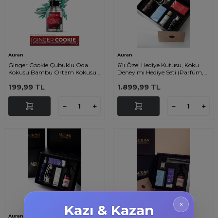
Auran
Auran
Ginger Cookie Çubuklu Oda
6’lı Özel Hediye Kutusu, Koku
Kokusu Bambu Ortam Kokusu
Deneyimi Hediye Seti (Parfüm,
Zencefilli Kurabiye Kokulu Reed
Oda & Araç Kokusu, Uyku
199,99
TL
1.899,99
TL
Diffuser 50ml
Spreyi, Kolonya)
×
Kazı & Kazan
Auran
Auran