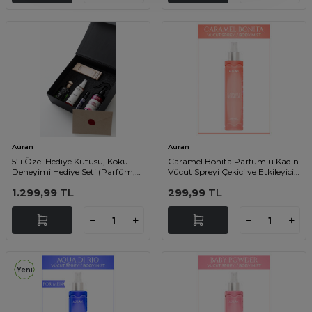
Auran
Auran
5’li Özel Hediye Kutusu, Koku
Caramel Bonita Parfümlü Kadın
Deneyimi Hediye Seti (Parfüm,
Vücut Spreyi Çekici ve Etkileyici
Oda Kokusu, Uyku Spreyi, Saç
Vücut Misti Body Mist Spray
1.299,99
TL
299,99
TL
Parfümü)
150ml
Yeni