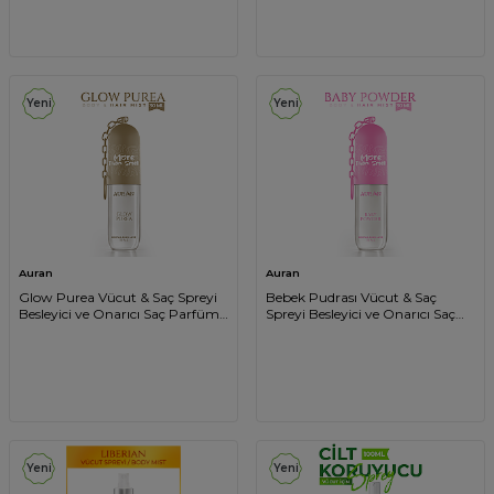
Yeni
Yeni
Auran
Auran
Glow Purea Vücut & Saç Spreyi
Bebek Pudrası Vücut & Saç
Besleyici ve Onarıcı Saç Parfümü
Spreyi Besleyici ve Onarıcı Saç
Anahtarlıklı Vücut Parfümü
Parfümü Anahtarlıklı Vücut
Charm Body & Hair Mist Spray
Parfümü Charm Body & Hair
30ml
Mist Spray 30ml
Yeni
Yeni