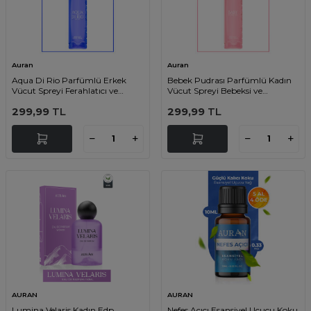
Auran
Auran
Aqua Di Rio Parfümlü Erkek
Bebek Pudrası Parfümlü Kadın
Vücut Spreyi Ferahlatıcı ve
Vücut Spreyi Bebeksi ve
Etkileyici Vücut Misti Body Mist
Etkileyici Vücut Misti Body Mist
299,99
TL
299,99
TL
Spray 150ml
Spray 150ml
AURAN
AURAN
Lumina Velaris Kadın Edp
Nefes Açıcı Esansiyel Uçucu Koku