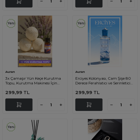
Yeni
Yeni
Auran
Auran
3x Çamaşır Yün Keçe Kurutma
Erciyes Kolonyası, Cam Şişe 80
Topu, Kurutma Makinesi İçin
Derece Ferahlatıcı ve Serinletici
Doğal Yumuşatıcı, Esansiyel Yağ
Kolonya Premium Cologne
299,99
TL
299,99
TL
Hediyeli Set
250ml
Yeni