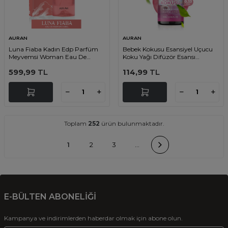
AURAN
AURAN
Luna Fiaba Kadın Edp Parfüm
Bebek Kokusu Esansiyel Uçucu
Meyvemsi Woman Eau De
Koku Yağı Difüzör Esansı
Perfume Fruity 50ml
Buhurdanlık Yağı Aromaterapi
599,99
TL
114,99
TL
Yağı 10ml
Toplam
252
ürün bulunmaktadır.
1
2
3
…
E-BÜLTEN ABONELİĞİ
Kampanya ve indirimlerden haberdar olmak için abone olun.