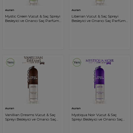
Auran
Auran
Mystic Green Vücut & Saç Spreyi
Liberian Vücut & Saç Spreyi
Besleyici ve Onarıcı Saç Parfümü
Besleyici ve Onarıcı Saç Parfümü
Anahtarlıklı Vücut Parfümü
Anahtarlıklı Vücut Parfümü
Charm Body & Hair Mist Spray
Charm Body & Hair Mist Spray
30ml
30ml
Yeni
Yeni
Auran
Auran
Vanillian Dreams Vücut & Saç
Mystiqua Noir Vücut & Saç
Spreyi Besleyici ve Onarıcı Saç
Spreyi Besleyici ve Onarıcı Saç
Parfümü Anahtarlıklı Vücut
Parfümü Anahtarlıklı Vücut
Parfümü Charm Body & Hair
Parfümü Charm Body & Hair
Mist Spray 30ml
Mist Spray 30ml