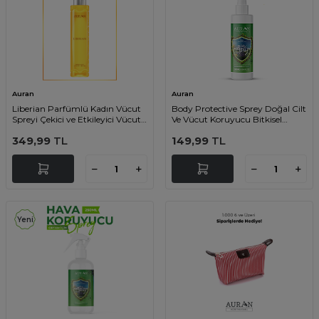
Auran
Auran
Liberian Parfümlü Kadın Vücut
Body Protective Sprey Doğal Cilt
Spreyi Çekici ve Etkileyici Vücut
Ve Vücut Koruyucu Bitkisel
Misti Body Mist Spray 150ml
Aromatik Sprey 100 ml
349,99
TL
149,99
TL
Yeni