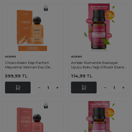
AURAN
AURAN
Chiaro Kadın Edp Parfüm
Amber Romantik Esansiyel
Meyvemsi Woman Eau De
Uçucu Koku Yağı Difüzör Esansı
Perfume Fruity 50ml
Buhurdanlık Yağı Aromaterapi
599,99
TL
114,99
TL
Yağı 10ml