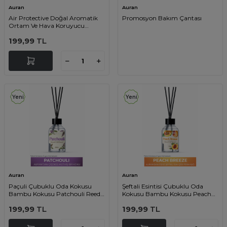
Auran
Auran
Air Protective Doğal Aromatik
Promosyon Bakım Çantası
Ortam Ve Hava Koruyucu
Bitkisel Sprey Doğal Oda Spreyi
199,99
TL
250 ml
Yeni
Yeni
Auran
Auran
Paçuli Çubuklu Oda Kokusu
Şeftali Esintisi Çubuklu Oda
Bambu Kokusu Patchouli Reed
Kokusu Bambu Kokusu Peach
Diffuser 50ml
Breeze Reed Diffuser 50ml
199,99
TL
199,99
TL