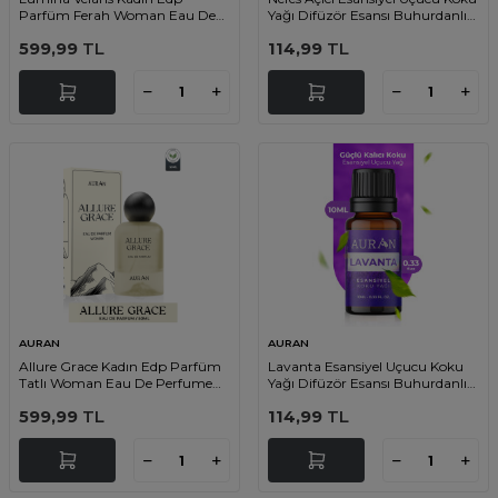
Parfüm Ferah Woman Eau De
Yağı Difüzör Esansı Buhurdanlık
Perfume Fresh 50ml
Yağı Aromaterapi Yağı 10ml
599,99
TL
114,99
TL
AURAN
AURAN
Allure Grace Kadın Edp Parfüm
Lavanta Esansiyel Uçucu Koku
Tatlı Woman Eau De Perfume
Yağı Difüzör Esansı Buhurdanlık
Sweet 50ml
Yağı Aromaterapi Yağı 10ml
599,99
TL
114,99
TL