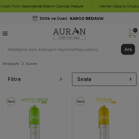
iparişlerde Bakım Çantası Hediye!
•
Hemen Sipariş Oluştur, İndirimleri
300₺ ve Üzeri
KARGO BEDAVA!
0
Ara
Anasayfa
Auran
Filtre
Sırala
Yeni
Yeni