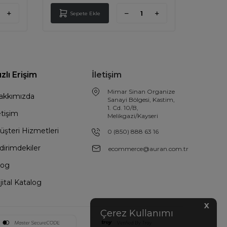
Sepete Ekle
Sep
ızlı Erişim
İletişim
Mimar Sinan Organize
akkımızda
Sanayi Bölgesi, Kastim,
1. Cd. 10/B,
etişim
Melikgazi/Kayseri
üşteri Hizmetleri
0 (850) 888 63 16
dirimdekiler
ecommerce@auran.com.tr
log
jital Katalog
X
Çerez Kullanımı