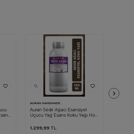
AURAN HANDMADE
AURAN H
ucu
Auran Sedir Ağacı Esansiyel
Auran S
Esans
Uçucu Yağ Esans Koku Yağı Hobi
Uçucu Y
00ml
Esans Mum Sabun Oda Kokusu
Esans 
500ml
500ml
1.299,99
TL
1.299,