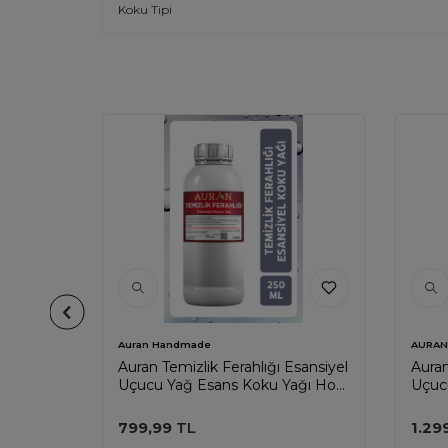
Koku Tipi
Auran Handmade
AURAN
el Uçucu
Auran Temizlik Ferahlığı Esansiyel
Auran
i Esans
Uçucu Yağ Esans Koku Yağı Hobi
Uçuc
 500ml
Esans Mum Sabun Oda Kokusu
Esan
250ml
500m
799,99
TL
1.29