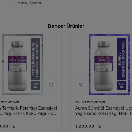
Odunsu, Şekerli
Benzer Ürünler
 HANDMADE
AURAN HANDMADE
 Temizlik Ferahlığı Esansiyel
Auran Sümbül Esansiyel Uç
u Yağ Esans Koku Yağı Hobi
Yağ Esans Koku Yağı Hobi 
s Mum Sabun Oda Kokusu
Mum Sabun Oda Kokusu 5
l
9,99
TL
1.299,99
TL