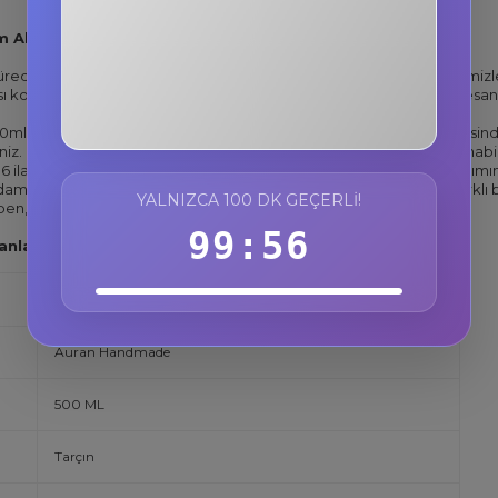
3F884T
 Alanları:
%10 İndirim
li kürede esans solüsyonu, hava nemlendiricilerde esans koku, yer te
Kopyala
ı koku yağı, bambu oda kokusu esansı, oto kokusu esansı, sabun esansı
0ml su için 3-5 damla damlatarak kullanabilirsiniz.
Çamaşır makinesind
niz.
Mum yapımında %6 ila %10 oranında auran esansiyel yağ kullanabili
ila %10 oranında auran esansiyel yağ kullanabilirsiniz.
Parfüm yapımın
mlatarak kullanabilirsiniz.
Ürünümüz saf'tır seyreltilmemiştir. 6 fark
YALNIZCA 100 DK GEÇERLI!
ben, sülfat, sles, sls, sentetik boya ve koruyucu içermez.
99:55
nlar üzerinde kesinlikle test edilmemiştir.
Auran Handmade
500 ML
Tarçın