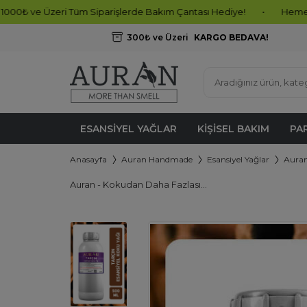
ri Tüm Siparişlerde Bakım Çantası Hediye!
•
Hemen Sipariş Oluşt
300₺ ve Üzeri
KARGO BEDAVA!
ESANSIYEL YAĞLAR
KIŞISEL BAKIM
PA
Anasayfa
Auran Handmade
Esansiyel Yağlar
Auran
Auran - Kokudan Daha Fazlası...