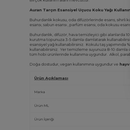
Auran Tarçın Esansiyel Uçucu Koku Yağı Kullanım
Buhurdanlık kokusu, oda difüzörlerinde esans, sihir
esansı, sabun esansı , parfüm esansı, oda kokusu esans
Buhurdanlık, difüzör, hava temizleyici gibi alanlarda 10
kurutma topunuza 3-5 damla damlatarak kullanabilirsi
esansiyel yağ kullanabilirsiniz.
Kokulu taş yapımında %6 
kullanabilirsiniz.
Yer temizleme suyunuza 8-10 damla da
tüm hobi ürünlerinde kullanıma uygundur.
Alkol, para
Doğa dostudur, vegan kullanımına uygundur ve
hayva
Ürün Açıklaması
Marka
Ürün ML
Ürün İçeriği