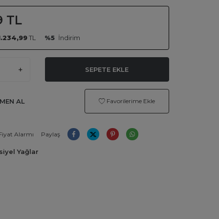
9
TL
1.234,99
TL
%5
İndirim
SEPETE EKLE
MEN AL
Favorilerime Ekle
Fiyat Alarmı
Paylaş
iyel Yağlar