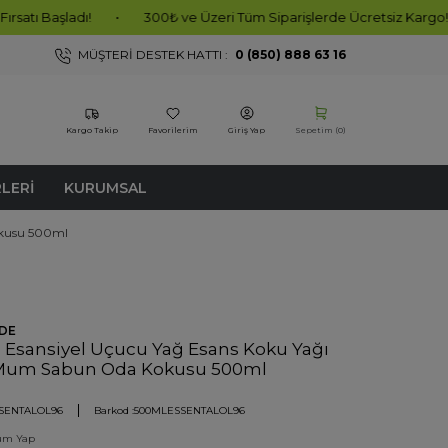
ı!
•
300₺ ve Üzeri Tüm Siparişlerde Ücretsiz Kargo!
•
1000
MÜŞTERI DESTEK HATTI :
0 (850) 888 63 16
Kargo Takip
Favorilerim
Giriş Yap
Sepetim (
0
)
RLERI
KURUMSAL
okusu 500ml
DE
 Esansiyel Uçucu Yağ Esans Koku Yağı
 Mum Sabun Oda Kokusu 500ml
SENTALOL96
Barkod :
500MLESSENTALOL96
um Yap