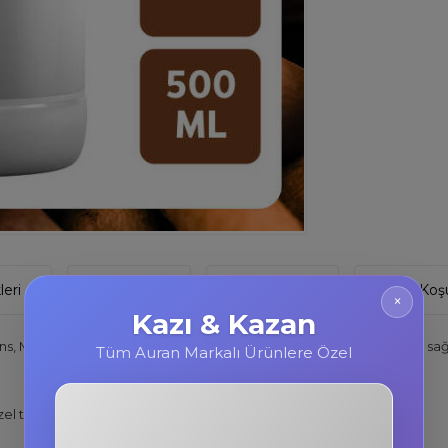
eri
Yorumlar
Tavsiye Et
İade Koşu
×
Kazı & Kazan
sans, Mum, Sabun, Oda Kokusu 500 ML şişede gelmektedir. Şişemiz sağ
Tüm Auran Markalı Ürünlere Özel
l tasarlanmıştır.