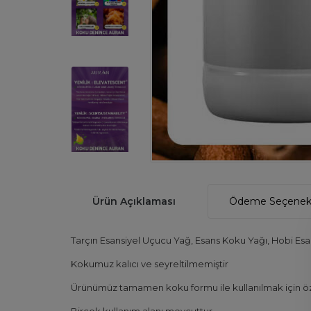
Ürün Açıklaması
Ödeme Seçenekl
Tarçın Esansiyel Uçucu Yağ, Esans Koku Yağı, Hobi E
Kokumuz kalıcı ve seyreltilmemiştir
Ürünümüz tamamen koku formu ile kullanılmak için öze
Birçok kullanım alanı mevcuttur.