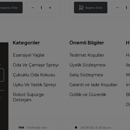
Sepete Ekle
Sepete Ekle
Kategoriler
Önemli Bilgiler
H
Esansiyel Yağlar
Teslimat Koşulları
H
.
Oda Ve Çamaşır Spreyi
Üyelik Sözleşmesi
İl
Çubuklu Oda Kokusu
Satış Sözleşmesi
M
Uyku Ve Yastık Spreyi
Garanti ve İade Koşulları
İn
Robot Süpürge
Gizlilik ve Güvenlik
B
:
Deterjanı
Di