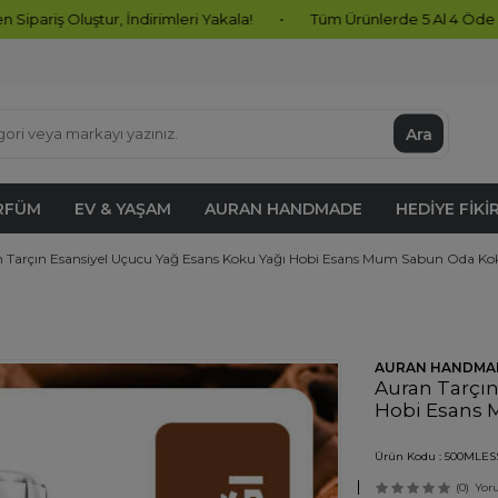
ur, İndirimleri Yakala!
•
Tüm Ürünlerde 5 Al 4 Öde Fırsatı Başlad
Ara
RFÜM
EV & YAŞAM
AURAN HANDMADE
HEDIYE FIKI
 Tarçın Esansiyel Uçucu Yağ Esans Koku Yağı Hobi Esans Mum Sabun Oda K
AURAN HANDMA
Auran Tarçın
Hobi Esans
Ürün Kodu :
500MLES
(0)
Yor