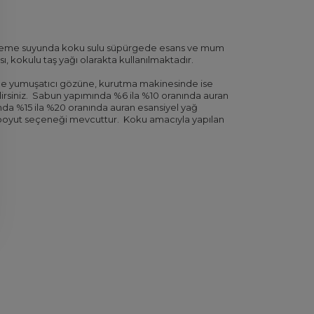
mizleme suyunda koku sulu süpürgede esans ve mum
, kokulu taş yağı olarakta kullanılmaktadır.
e yumuşatıcı gözüne, kurutma makinesinde ise
rsiniz.
Sabun yapımında %6 ila %10 oranında auran
da %15 ila %20 oranında auran esansiyel yağ
lı boyut seçeneği mevcuttur.
Koku amacıyla yapılan