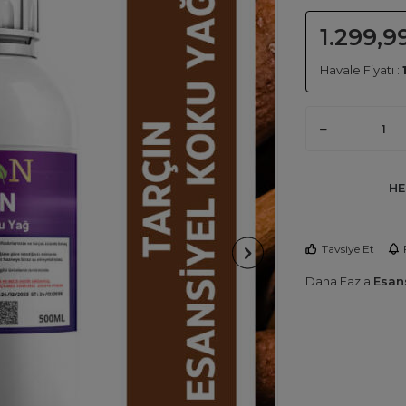
1.299,9
Havale Fiyatı :
HE
Tavsiye Et
Daha Fazla
Esans