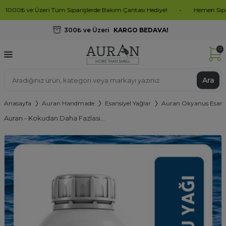
 ve Üzeri Tüm Siparişlerde Bakım Çantası Hediye!
•
Hemen Sipariş Oluş
300₺ ve Üzeri
KARGO BEDAVA!
0
Ara
Anasayfa
Auran Handmade
Esansiyel Yağlar
Auran Okyanus Esans
Auran - Kokudan Daha Fazlası...