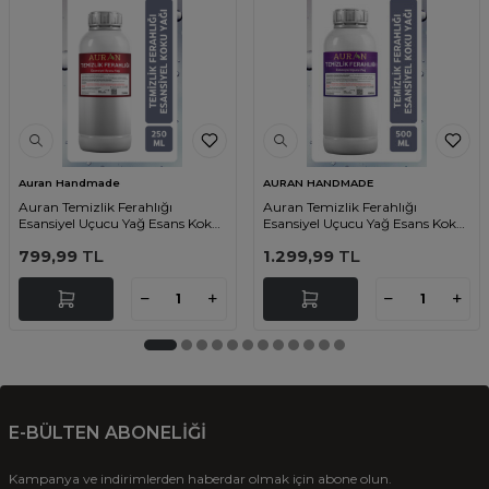
Auran Handmade
AURAN HANDMADE
Auran Temizlik Ferahlığı
Auran Temizlik Ferahlığı
Esansiyel Uçucu Yağ Esans Koku
Esansiyel Uçucu Yağ Esans Koku
Yağı Hobi Esans Mum Sabun
Yağı Hobi Esans Mum Sabun
799,99
TL
1.299,99
TL
Oda Kokusu 250ml
Oda Kokusu 500ml
E-BÜLTEN ABONELİĞİ
Kampanya ve indirimlerden haberdar olmak için abone olun.