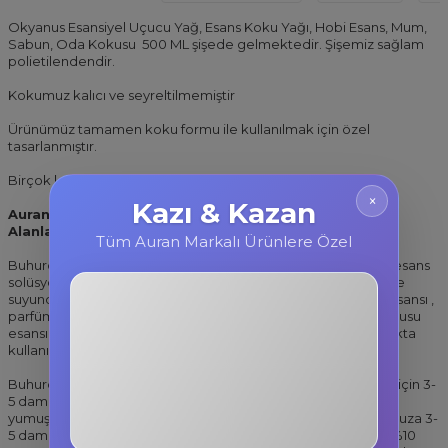
Okyanus Esansiyel Uçucu Yağ, Esans Koku Yağı, Hobi Esans, Mum,
Sabun, Oda Kokusu 500 ML şişede gelmektedir. Şişemiz sağlam
polietilendendir.
Kokumuz kalıcı ve seyreltilmemiştir
Ürünümüz tamamen koku formu ile kullanılmak için özel
tasarlanmıştır.
Birçok kullanım alanı mevcuttur.
×
Kazı & Kazan
Auran Okyanus Esansiyel Uçucu Koku Yağı Kullanım
Alanları:
Tüm Auran Markalı Ürünlere Özel
Buhurdanlık kokusu, oda difüzörlerinde esans, sihirli kürede esans
solüsyonu, hava nemlendiricilerde esans koku, yer temizleme
suyunda koku sulu süpürgede esans ve mum esansı, sabun esansı ,
parfüm esansı, oda kokusu esansı koku yağı, bambu oda kokusu
3F884T
esansı, oto kokusu esansı, sabun esansı, kokulu taş yağı olarakta
kullanılmaktadır.
%10 İndirim
Buhurdanlık, difüzör, hava temizleyici gibi alanlarda 100ml su için 3-
Kopyala
5 damla damlatarak kullanabilirsiniz.
Çamaşır makinesinde
yumuşatıcı gözüne, kurutma makinesinde ise kurutma topunuza 3-
5 damla damlatarak kullanabilirsiniz.
Mum yapımında %6 ila %10