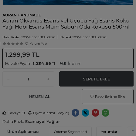
AURAN HANDMADE
Auran Okyanus Esansiyel Uçucu Yağ Esans Koku
Yağı Hobi Esans Mum Sabun Oda Kokusu 500ml
Ürün Kodu :
500MLESSENTALOL76
Barkod :
500MLESSENTALOL76
(0)
Yorum Yap
1.299,99
TL
Havale Fiyatı :
1.234,99
TL
%5
İndirim
SEPETE EKLE
HEMEN AL
Favorilerime Ekle
Tavsiye Et
Fiyat Alarmı
Paylaş
Daha Fazla
Esansiyel Yağlar
Ürün Açıklaması
Ödeme Seçenekleri
Yorumlar
Ta