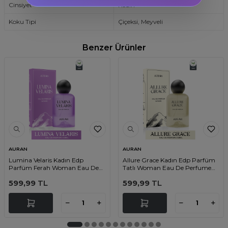
Cinsiyet
Kadın
Koku Tipi
Çiçeksi, Meyveli
Benzer Ürünler
AURAN
AURAN
Lumina Velaris Kadın Edp
Allure Grace Kadın Edp Parfüm
Parfüm Ferah Woman Eau De
Tatlı Woman Eau De Perfume
Perfume Fresh 50ml
Sweet 50ml
599,99
TL
599,99
TL