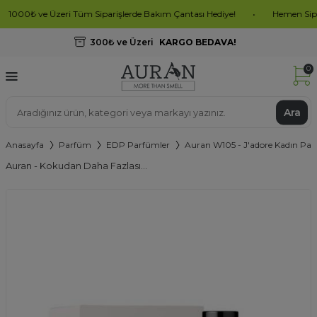
₺ ve Üzeri Tüm Siparişlerde Bakım Çantası Hediye!
•
Hemen Sipariş Olu
300₺ ve Üzeri
KARGO BEDAVA!
0
Ara
Anasayfa
Parfüm
EDP Parfümler
Auran W105 - J'adore Kadın Par
Auran - Kokudan Daha Fazlası...