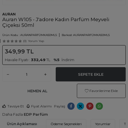
AURAN
Auran W105 - J'adore Kadın Parfüm Meyveli
Çiçeksi 50ml
Ürün Kodu :
AURANPARFÜMKA50ML5
Barkod :
AURANPARFÜMKA50ML5
(0)
Yorum Yap
349,99
TL
Havale Fiyatı :
332,49
TL
%5
İndirim
SEPETE EKLE
HEMEN AL
Favorilerime Ekle
Tavsiye Et
Fiyat Alarmı
Paylaş
Daha Fazla
EDP Parfüm
Ürün Açıklaması
Ödeme Seçenekleri
Yorumlar
Ta