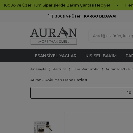
zeri Tüm Siparişlerde Bakım Çantası Hediye!
•
Hemen Sipariş Olu
300₺ ve Üzeri
KARGO BEDAVA!
ESANSIYEL YAĞLAR
KIŞISEL BAKIM
PA
Anasayfa
Parfüm
EDP Parfümler
Auran M121 - Ki
Auran - Kokudan Daha Fazlası...
10