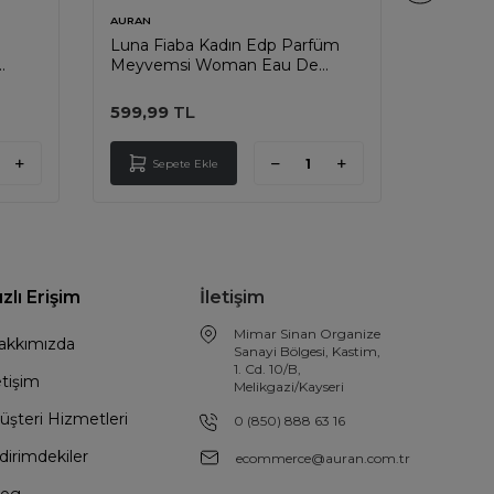
AURAN
AURAN
Luna Fiaba Kadın Edp Parfüm
Perla T
Meyvemsi Woman Eau De
Çiçeks
Perfume Fruity 50ml
Perfume
599,99
TL
599,99
Sepete Ekle
Sep
ızlı Erişim
İletişim
Mimar Sinan Organize
akkımızda
Sanayi Bölgesi, Kastim,
1. Cd. 10/B,
etişim
Melikgazi/Kayseri
üşteri Hizmetleri
0 (850) 888 63 16
dirimdekiler
ecommerce@auran.com.tr