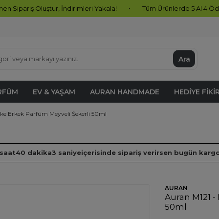
ştur, İndirimleri Yakala!
•
Tüm Ürünlerde 5 Al 4 Öde Fırsatı Başl
Ara
RFÜM
EV & YAŞAM
AURAN HANDMADE
HEDIYE FIKI
rke Erkek Parfüm Meyveli Şekerli 50ml
 saat
40 dakika
2 saniye
içerisinde sipariş verirsen bugün karg
AURAN
Auran M121 -
50ml