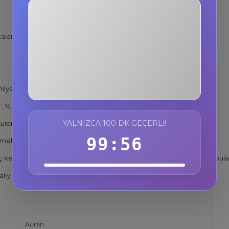
3F884T
ları şu şekildedir.
%10 İndirim
Kopyala
nilya
, %30 esans ile üretilmektedir.
YALNIZCA 100 DK GEÇERLI!
Auran parfüm olarak 100'lerce koku çalışmamız mevcuttur.
99:55
ktedir, buda kokunun etkisini kalitesini arttırmaktadır.
 kez sıkmanız yeterlidir, 100'lerce koku arasında kendi kokunuzu bulabi
aliyle gelmektedir.
Auran