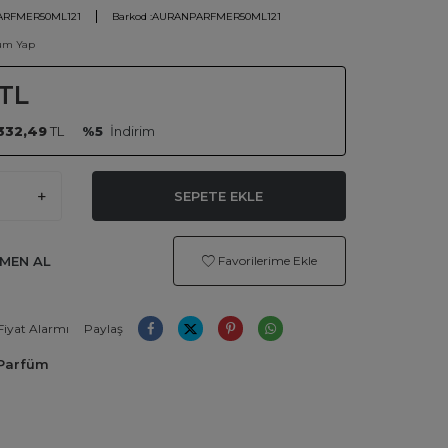
RFMER50ML121
Barkod :
AURANPARFMER50ML121
um Yap
TL
332,49
TL
%5
İndirim
SEPETE EKLE
MEN AL
Favorilerime Ekle
Fiyat Alarmı
Paylaş
Parfüm