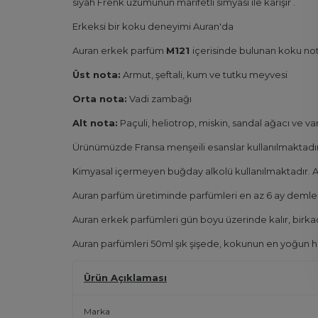
siyah Frenk üzümünün marifetli simyası ile karışır .
Erkeksi bir koku deneyimi Auran'da
Auran erkek parfüm
M121
içerisinde bulunan koku nota
Üst nota:
Armut, şeftali, kum ve tutku meyvesi
Orta nota:
Vadi zambağı
Alt nota:
Paçuli, heliotrop, miskin, sandal ağacı ve va
Ürünümüzde Fransa menşeili esanslar kullanılmaktadır
Kimyasal içermeyen buğday alkolü kullanılmaktadır. 
Auran parfüm üretiminde parfümleri en az 6 ay demleme
Auran erkek parfümleri gün boyu üzerinde kalır, birkaç
Auran parfümleri 50ml şık şişede, kokunun en yoğun h
Ürün Açıklaması
Marka