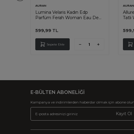
AURAN
AURAN
ı Erkek
Lumina Velaris Kadın Edp
Allur
50ml
Parfüm Ferah Woman Eau De
Tatl
Perfume Fresh 50ml
Swee
599,99
TL
599,
Sepete Ekle
E-BÜLTEN ABONELİĞİ
Kampanya ve indirimlerden haberdar olmak için abone olun
Kayıt Ol