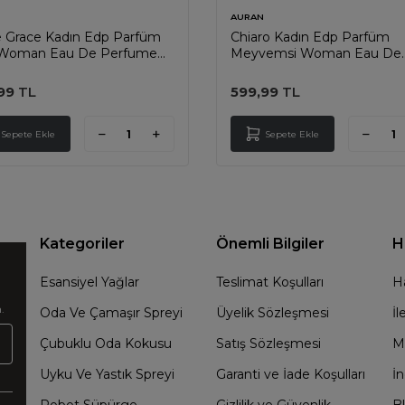
AURAN
e Grace Kadın Edp Parfüm
Chiaro Kadın Edp Parfüm
ı Woman Eau De Perfume
Meyvemsi Woman Eau De
t 50ml
Perfume Fruity 50ml
99
TL
599,99
TL
Sepete Ekle
Sepete Ekle
Kategoriler
Önemli Bilgiler
H
Esansiyel Yağlar
Teslimat Koşulları
H
.
Oda Ve Çamaşır Spreyi
Üyelik Sözleşmesi
İl
Çubuklu Oda Kokusu
Satış Sözleşmesi
M
Uyku Ve Yastık Spreyi
Garanti ve İade Koşulları
İn