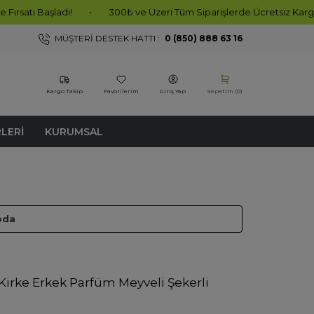
adı!
•
300₺ ve Üzeri Tüm Siparişlerde Ücretsiz Kargo!
•
10
MÜŞTERI DESTEK HATTI :
0 (850) 888 63 16
Kargo Takip
Favorilerim
Giriş Yap
Sepetim (
0
)
RLERI
KURUMSAL
oda
 Kirke Erkek Parfüm Meyveli Şekerli