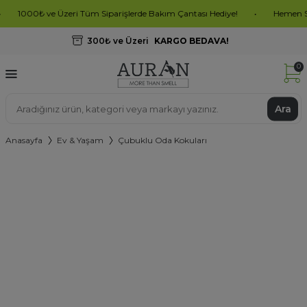
00₺ ve Üzeri Tüm Siparişlerde Bakım Çantası Hediye!
•
Hemen Sipariş O
300₺ ve Üzeri
KARGO BEDAVA!
0
Ara
Anasayfa
Ev & Yaşam
Çubuklu Oda Kokuları