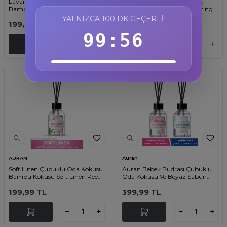
Lavanta Çubuklu Oda Kokusu
Bahar Esintisi Çubuklu Oda
Bambu Kokusu Lavender Reed
Kokusu Bambu Kokusu Spring
Diffuser 50ml
Breeze Reed Diffuser 50ml
YALNIZCA 100 DK GEÇERLI!
199,99
TL
199,99
TL
99:55
AURAN
Auran
Soft Linen Çubuklu Oda Kokusu
Auran Bebek Pudrası Çubuklu
Bambu Kokusu Soft Linen Reed
Oda Kokusu Ve Beyaz Sabun
Diffuser 50ml
Çubuklu Oda Kokusu 2'li Set
199,99
TL
399,99
TL
Reed Dıffuser 50 ml