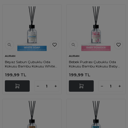
AURAN
AURAN
Beyaz Sabun Çubuklu Oda
Bebek Pudrası Çubuklu Oda
Kokusu Bambu Kokusu White
Kokusu Bambu Kokusu Baby
Soup Reed Diffuser 50ml
Powder Reed Diffuser 50ml
199,99
TL
199,99
TL