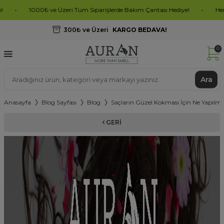
1000₺ ve Üzeri Tüm Siparişlerde Bakım Çantası Hediye!
•
Hemen Sipari
300₺ ve Üzeri
KARGO BEDAVA!
0
Ara
Anasayfa
Blog Sayfası
Blog
Saçların Güzel Kokması İçin Ne Yapılma
GERI