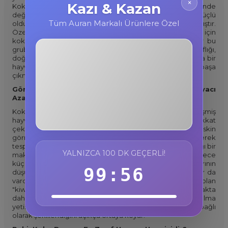
×
Kazı & Kazan
Koku alma duyusu da bu evrimsel mantık içinde
değerlendirilir. Örneğin, görsel algının son derece güçlü
Tüm Auran Markalı Ürünlere Özel
olduğu bazı türlerde koku alma duyusu geri plana atılmıştır.
Özellikle aydınlık ortamlarda yaşayan ve avlanmak için
kokuya değil, görsel uyaranlara ihtiyaç duyan hayvanlar bu
gruba girer. Evrimsel açıdan bakıldığında, bir duyunun zayıflığı,
doğrudan hayatta kalma stratejileriyle ilişkilidir. Dolayısıyla bir
3F884T
hayvanın koklama duyusunun zayıf olması, onun doğayla başa
çıkma biçiminin farklılaştığını gösterir.
%10 İndirim
Görme Duyusu Güçlü Olanların Kokuya Olan İhtiyacı
Azalır mı?
Kopyala
Koku duyusunun zayıflığı en çok, görme yetisi gelişmiş
hayvanlarda gözlemlenir. Özellikle kuşlar bu konuda dikkat
çekicidir. Güvercin, kartal, atmaca gibi kuş türleri, keskin
görme kabiliyetleriyle bilinir ve avlarını çoğunlukla görerek
tespit eder. National Geographic’in 2022 yılında yayımladığı bir
YALNIZCA 100 DK GEÇERLI!
makalede, birçok kuş türünün koku alma loblarının görece
küçük olduğu ve bu nedenle kokuya karşı duyarlılıklarının
99:55
düşük olduğu belirtilmiştir. Fakat kuşlar arasında istisnalar da
vardır. Mesela, Yeni Zelanda’ya özgü olan ve gece aktif olan
"kiwi" kuşu, görme duyusu zayıf olduğu için avını bulmakta
daha çok koku duyusuna güvenir. Bu örnek, koku alma
yetisinin ne derece çevresel ve davranışsal faktörlere bağlı
olarak şekillendiğini açıkça ortaya koyar.