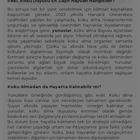
Peki, Koku Duyusu En Zayıf Hayvan Hangisidir?
Bu soruya net bir yanıt verebilmek için bilimsel kaynaklara
başvurmak gerekir. 2023 yılında Harvard Üniversitesi
tarafından yapılan bir çalışmada, koku alma reseptörlerinin
yoğunluğu ve işlevselliği üzerinden hayvanlar kıyaslanmıştır.
Bu araştırmaya göre,
yunuslar
, koku alma duyusu açısından
listenin en alt sırasında yer alıyor. Memeli olmalarına rağmen,
suda yaşamaları sebebiyle koku alma organları zamanla
işlevini yitirmiştir. Çünkü su altında hava yolu ile iletilen
kokuların algılanması fizyolojik olarak mümkün değildir.
Evrimsel süreçte burun yapıları değişmiş ve koku iletiminden
sorumlu sinir ağları büyük ölçüde körelmiştir. Yunuslar,
çevrelerini algılamak için sonar (ekolokasyon) sistemini
kullanırlar ve bu sistem, onların hayatta kalmasını sağlayan
temel duyudur.
Koku Almadan da Hayatta Kalınabilir mi?
Yunusların örneğinde gördüğümüz gibi, evet. Koku alma
duyusu bazı canlılar için neredeyse tamamen gereksizdir.
Suyun altında yaşayan memeliler, örneğin balinalar ve
yunuslar, koku alma duyusunu evrimsel olarak geride
bırakırken, ses dalgalarıyla yönlerini bulmayı tercih etmişlerdir.
Bu durum bize, hayatta kalmanın tek bir stratejisi olmadığını;
her canlının yaşadığı ortam ve ihtiyaçlarına göre farklı yollar
geliştirdiğini gösterir. Koku, bazı hayvanlar için vazgeçilmez
olabilirken, diğerleri için tamamen devre dışı bırakılabilir.