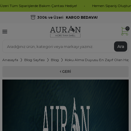
parişlerde Bakım Çantası Hediye!
•
Hemen Sipariş Oluştur, İndirimleri Y
300₺ ve Üzeri
KARGO BEDAVA!
0
Ara
Anasayfa
Blog Sayfası
Blog
Koku Alma Duyusu En Zayıf Olan Hayv
GERI