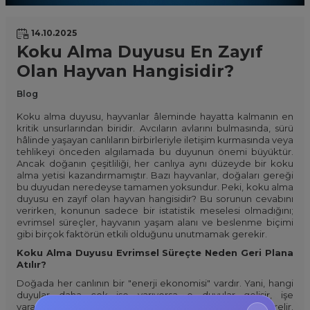
14.10.2025
Koku Alma Duyusu En Zayıf
Olan Hayvan Hangisidir?
Blog
Koku alma duyusu, hayvanlar âleminde hayatta kalmanın en
kritik unsurlarından biridir. Avcıların avlarını bulmasında, sürü
hâlinde yaşayan canlıların birbirleriyle iletişim kurmasında veya
tehlikeyi önceden algılamada bu duyunun önemi büyüktür.
Ancak doğanın çeşitliliği, her canlıya aynı düzeyde bir koku
alma yetisi kazandırmamıştır. Bazı hayvanlar, doğaları gereği
bu duyudan neredeyse tamamen yoksundur. Peki, koku alma
duyusu en zayıf olan hayvan hangisidir? Bu sorunun cevabını
verirken, konunun sadece bir istatistik meselesi olmadığını;
evrimsel süreçler, hayvanın yaşam alanı ve beslenme biçimi
gibi birçok faktörün etkili olduğunu unutmamak gerekir.
Koku Alma Duyusu Evrimsel Süreçte Neden Geri Plana
Atılır?
Doğada her canlının bir "enerji ekonomisi" vardır. Yani, hangi
duyular daha çok işe yarıyorsa o duyular gelişir, işe
yaramayanlar ise zamanla zayıflar veya tamamen körelir.