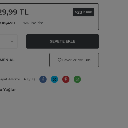
29,99
TL
23
%
İndirim
218,49
TL
%5
İndirim
SEPETE EKLE
MEN AL
Favorilerime Ekle
Fiyat Alarmı
Paylaş
u Yağlar