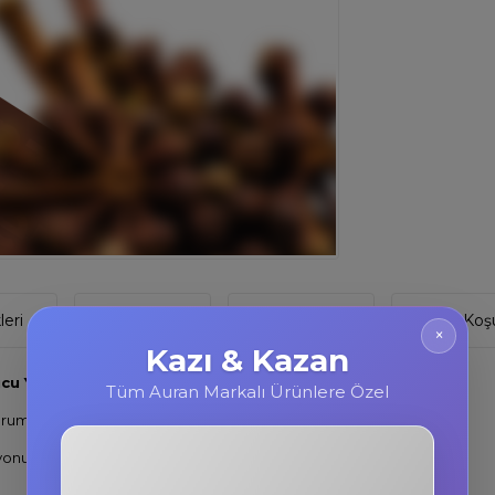
eri
Yorumlar
Tavsiye Et
İade Koşu
×
Kazı & Kazan
ucu Yağ Clove Oil 10ml
Tüm Auran Markalı Ürünlere Özel
orumalı şişede gelmektedir.
yonu yöntemi ile elde edilir.