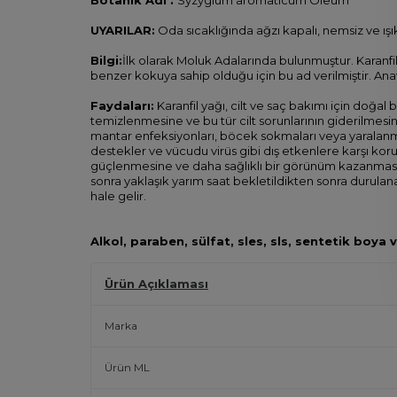
UYARILAR:
Oda sıcaklığında ağzı kapalı, nemsiz ve ışık
Bilgi:
İlk olarak Moluk Adalarında bulunmuştur. Karanfil
benzer kokuya sahip olduğu için bu ad verilmiştir. An
Faydaları:
Karanfil yağı, cilt ve saç bakımı için doğal b
temizlenmesine ve bu tür cilt sorunlarının giderilmesine
mantar enfeksiyonları, böcek sokmaları veya yaralanmalar
destekler ve vücudu virüs gibi dış etkenlere karşı kor
güçlenmesine ve daha sağlıklı bir görünüm kazanmasına ka
sonra yaklaşık yarım saat bekletildikten sonra durulana
hale gelir.
Alkol, paraben, sülfat, sles, sls, sentetik bo
Ürün Açıklaması
Marka
Ürün ML