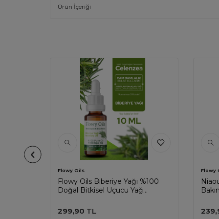
Ürün İçeriği
Flowy Oils
Flowy 
tense,
Flowy Oils Biberiye Yağı %100
Niaou
cı Saf
Doğal Bitkisel Uçucu Yağ
Bakım
3x 10ml
Rosemary Oil 10ml
Uçucu
299,90
TL
239,