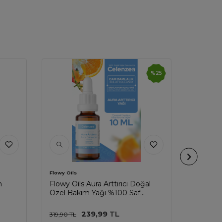
%
25
Flowy Oils
Flowy Oils
n
Flowy Oils Aura Arttırıcı Doğal
Flowy O
Özel Bakım Yağı %100 Saf
Doğal B
Karışım Aura Enhancer Mixed Oil
Lavende
10ml
239,99
TL
319,90
TL
299,90
T