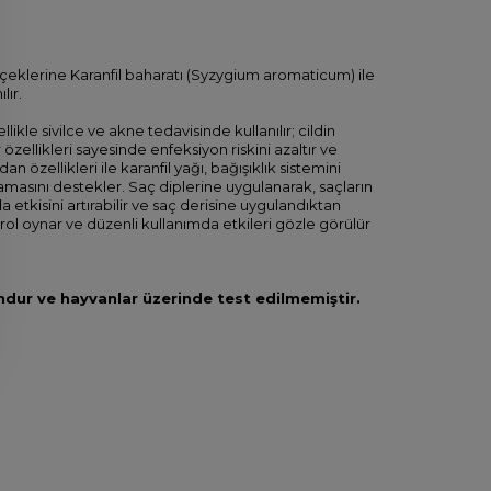
çiçeklerine Karanfil baharatı (Syzygium aromaticum) ile
lır.
llikle sivilce ve akne tedavisinde kullanılır; cildin
özellikleri sayesinde enfeksiyon riskini azaltır ve
özellikleri ile karanfil yağı, bağışıklık sistemini
amasını destekler. Saç diplerine uygulanarak, saçların
a etkisini artırabilir ve saç derisine uygulandıktan
 rol oynar ve düzenli kullanımda etkileri gözle görülür
ndur ve hayvanlar üzerinde test edilmemiştir.