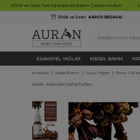
e Üzeri Tüm Siparişlerde Bakım Çantası Hediye!
•
Hemen Sipariş 
300₺ ve Üzeri
KARGO BEDAVA!
ESANSIYEL YAĞLAR
KIŞISEL BAKIM
PA
Anasayfa
Kişisel Bakım
Uçucu Yağlar
Flowy Oils Ka
Auran - Kokudan Daha Fazlası...