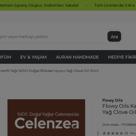
Oluştur, İndirimleri Yakala!
•
Tüm Ürünlerde 5 Al 4 Öde Fırsatı B
Ara
RFÜM
EV & YAŞAM
AURAN HANDMADE
HEDIYE FIKI
ranfil Yağı %100 Doğal Bitkisel Uçucu Yağ Clove Oil 10ml
Flowy Oils
Flowy Oils K
Yağ Clove Oi
Ürün Kodu :
TYC00544
(0)
Yor