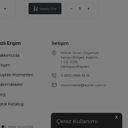
Sepete Ekle
Sep
ızlı Erişim
İletişim
Mimar Sinan Organize
akkımızda
Sanayi Bölgesi, Kastim,
1. Cd. 10/B,
etişim
Melikgazi/Kayseri
üşteri Hizmetleri
0 (850) 888 63 16
dirimdekiler
ecommerce@auran.com.tr
log
jital Katalog
X
Çerez Kullanımı