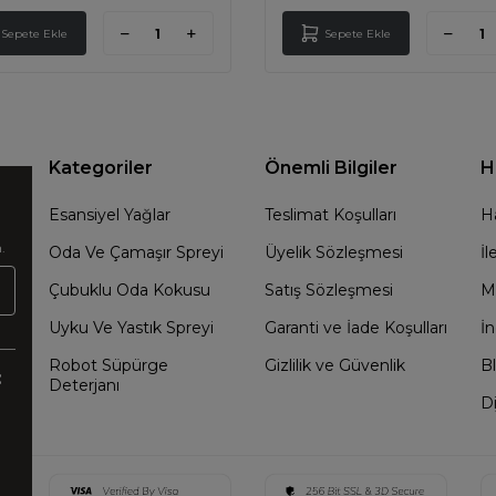
Sepete Ekle
Sepete Ekle
Kategoriler
Önemli Bilgiler
H
Esansiyel Yağlar
Teslimat Koşulları
H
.
Oda Ve Çamaşır Spreyi
Üyelik Sözleşmesi
İl
Çubuklu Oda Kokusu
Satış Sözleşmesi
M
Uyku Ve Yastık Spreyi
Garanti ve İade Koşulları
İn
Robot Süpürge
Gizlilik ve Güvenlik
B
:
Deterjanı
Di