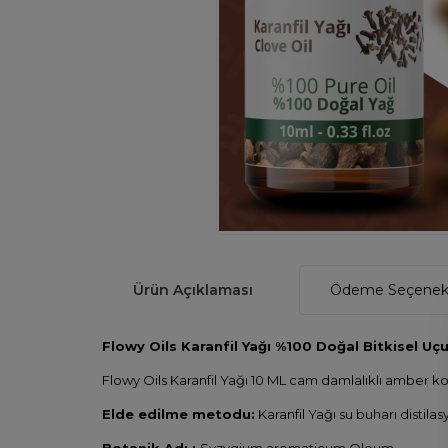
Ürün Açıklaması
Ödeme Seçenekl
Flowy Oils Karanfil Yağı %100 Doğal Bitkisel Uç
Flowy Oils Karanfil Yağı 10 ML cam damlalıklı amber k
Elde edilme metodu:
Karanfil Yağı su buharı distilas
Botanik Adı :
Syzygium aromaticum Oleum