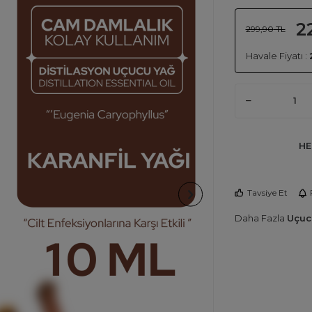
2
299,90
TL
Havale Fiyatı :
HE
Tavsiye Et
Daha Fazla
Uçuc