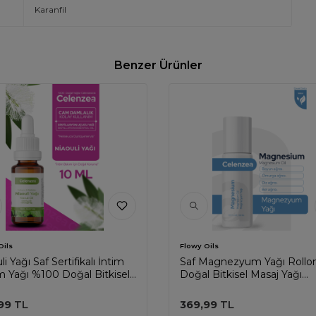
Karanfil
Benzer Ürünler
Oils
Flowy Oils
li Yağı Saf Sertifikalı İntim
Saf Magnezyum Yağı Rollo
 Yağı %100 Doğal Bitkisel
Doğal Bitkisel Masaj Yağı
 Yağ Essential Oil 10ml
Magnesium Oil Rollon 50ml
99
TL
369,99
TL