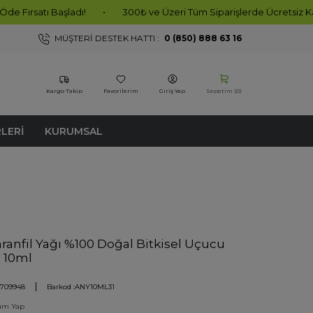
aşladı!
•
300₺ ve Üzeri Tüm Siparişlerde Ücretsiz Kargo!
•
MÜŞTERI DESTEK HATTI :
0 (850) 888 63 16
Kargo Takip
Favorilerim
Giriş Yap
Sepetim (
0
)
RLERI
KURUMSAL
aranfil Yağı %100 Doğal Bitkisel Uçucu
l 10ml
709948
Barkod :
ANY10ML31
um Yap