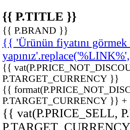
{{ P.TITLE }}
{{ P.BRAND }}
{{ 'Ürünün fiyatını görme
yapınız'.replace('%LINK%', '
{{ vat(P.PRICE_NOT_DISCOU
P.TARGET_CURRENCY }}
{{ format(P.PRICE_NOT_DI
P.TARGET_CURRENCY }} +
{{ vat(P.PRICE_SELL, P
P.TARGET_CURRENCY