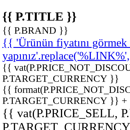
{{ P.TITLE }}
{{ P.BRAND }}
{{ 'Ürünün fiyatını görme
yapınız'.replace('%LINK%', '
{{ vat(P.PRICE_NOT_DISCOU
P.TARGET_CURRENCY }}
{{ format(P.PRICE_NOT_DI
P.TARGET_CURRENCY }} +
{{ vat(P.PRICE_SELL, P
P.TARGET_CURRENCY