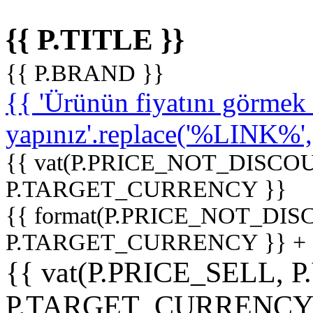
{{ P.TITLE }}
{{ P.BRAND }}
{{ 'Ürünün fiyatını görme
yapınız'.replace('%LINK%', '
{{ vat(P.PRICE_NOT_DISCOU
P.TARGET_CURRENCY }}
{{ format(P.PRICE_NOT_DI
P.TARGET_CURRENCY }} +
{{ vat(P.PRICE_SELL, P
P.TARGET_CURRENCY