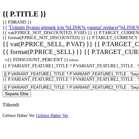
{{ P.TITLE }}
{{ P.BRAND }}
{{ 'Ürünün fiyatını görmek için %LINK% yapınız'.replace('%LINK%', 
{{ vat(P.PRICE_NOT_DISCOUNTED, P.VAT) }}
{{ P.TARGET_CURREN
{{ format(P.PRICE_NOT_DISCOUNTED) }}
{{ P.TARGET_CURRENCY 
{{ vat(P.PRICE_SELL, P.VAT) }}
{{ P.TARGET_
{{ format(P.PRICE_SELL) }}
{{ P.TARGET_CUR
{{ P.DISCOUNT_PERCENT }}
%
İndirim
{{ P.VARIANT_FEATURE1_TITLE ? P.VARIANT_FEATURE1_TITLE : 'Seç
{{ P.VARIANT_FEATURE2_TITLE ? P.VARIANT_FEATURE2_TITLE : 'Seç
Sepete Ekle
Tükendi
Gelince Haber Ver
Gelince Haber Ver