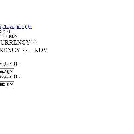
'bayi girişi') }}
CY }}
}} + KDV
CURRENCY }}
RENCY }} + KDV
iniz' }} :
iniz' }} :