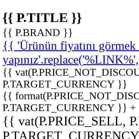
{{ P.TITLE }}
{{ P.BRAND }}
{{ 'Ürünün fiyatını görme
yapınız'.replace('%LINK%', '
{{ vat(P.PRICE_NOT_DISCOU
P.TARGET_CURRENCY }}
{{ format(P.PRICE_NOT_DI
P.TARGET_CURRENCY }} +
{{ vat(P.PRICE_SELL, P
P.TARGET_CURRENCY