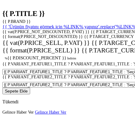
{{ P.TITLE }}
{{ P.BRAND }}
{{ 'Ürünün fiyatını görmek için %LINK% yapınız'.replace('%LINK%', 
{{ vat(P.PRICE_NOT_DISCOUNTED, P.VAT) }}
{{ P.TARGET_CURREN
{{ format(P.PRICE_NOT_DISCOUNTED) }}
{{ P.TARGET_CURRENCY 
{{ vat(P.PRICE_SELL, P.VAT) }}
{{ P.TARGET_
{{ format(P.PRICE_SELL) }}
{{ P.TARGET_CUR
{{ P.DISCOUNT_PERCENT }}
%
İndirim
{{ P.VARIANT_FEATURE1_TITLE ? P.VARIANT_FEATURE1_TITLE : 'Seç
{{ P.VARIANT_FEATURE2_TITLE ? P.VARIANT_FEATURE2_TITLE : 'Seç
Sepete Ekle
Tükendi
Gelince Haber Ver
Gelince Haber Ver