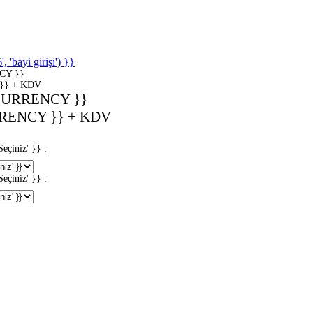
'bayi girişi') }}
CY }}
}} + KDV
CURRENCY }}
RENCY }} + KDV
iniz' }} :
iniz' }} :