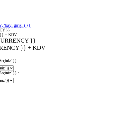
'bayi girişi') }}
CY }}
}} + KDV
CURRENCY }}
RENCY }} + KDV
iniz' }} :
iniz' }} :