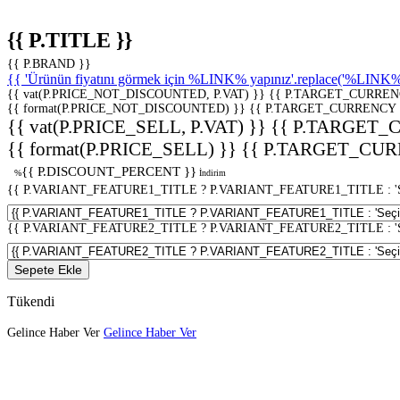
{{ P.TITLE }}
{{ P.BRAND }}
{{ 'Ürünün fiyatını görmek için %LINK% yapınız'.replace('%LINK%', 
{{ vat(P.PRICE_NOT_DISCOUNTED, P.VAT) }}
{{ P.TARGET_CURREN
{{ format(P.PRICE_NOT_DISCOUNTED) }}
{{ P.TARGET_CURRENCY 
{{ vat(P.PRICE_SELL, P.VAT) }}
{{ P.TARGET_
{{ format(P.PRICE_SELL) }}
{{ P.TARGET_CUR
{{ P.DISCOUNT_PERCENT }}
%
İndirim
{{ P.VARIANT_FEATURE1_TITLE ? P.VARIANT_FEATURE1_TITLE : 'Seç
{{ P.VARIANT_FEATURE2_TITLE ? P.VARIANT_FEATURE2_TITLE : 'Seç
Sepete Ekle
Tükendi
Gelince Haber Ver
Gelince Haber Ver