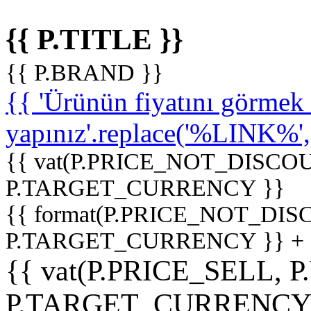
{{ P.TITLE }}
{{ P.BRAND }}
{{ 'Ürünün fiyatını görme
yapınız'.replace('%LINK%', '
{{ vat(P.PRICE_NOT_DISCOU
P.TARGET_CURRENCY }}
{{ format(P.PRICE_NOT_DI
P.TARGET_CURRENCY }} +
{{ vat(P.PRICE_SELL, P
P.TARGET_CURRENCY