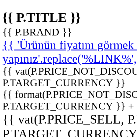
{{ P.TITLE }}
{{ P.BRAND }}
{{ 'Ürünün fiyatını görme
yapınız'.replace('%LINK%', '
{{ vat(P.PRICE_NOT_DISCOU
P.TARGET_CURRENCY }}
{{ format(P.PRICE_NOT_DI
P.TARGET_CURRENCY }} +
{{ vat(P.PRICE_SELL, P
P.TARGET_CURRENCY