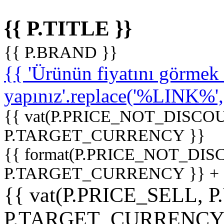
{{ P.TITLE }}
{{ P.BRAND }}
{{ 'Ürünün fiyatını görme
yapınız'.replace('%LINK%', '
{{ vat(P.PRICE_NOT_DISCOU
P.TARGET_CURRENCY }}
{{ format(P.PRICE_NOT_DI
P.TARGET_CURRENCY }} +
{{ vat(P.PRICE_SELL, P
P.TARGET_CURRENCY