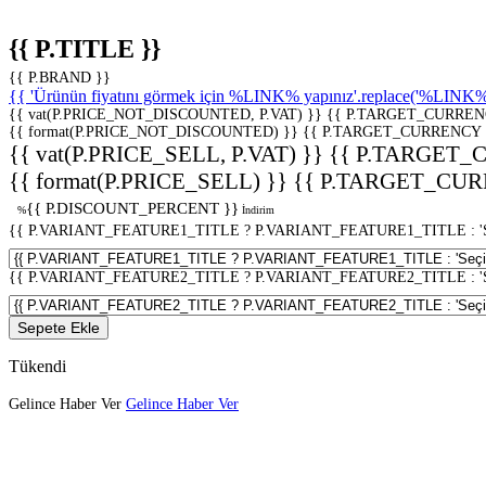
{{ P.TITLE }}
{{ P.BRAND }}
{{ 'Ürünün fiyatını görmek için %LINK% yapınız'.replace('%LINK%', 
{{ vat(P.PRICE_NOT_DISCOUNTED, P.VAT) }}
{{ P.TARGET_CURREN
{{ format(P.PRICE_NOT_DISCOUNTED) }}
{{ P.TARGET_CURRENCY 
{{ vat(P.PRICE_SELL, P.VAT) }}
{{ P.TARGET_
{{ format(P.PRICE_SELL) }}
{{ P.TARGET_CUR
{{ P.DISCOUNT_PERCENT }}
%
İndirim
{{ P.VARIANT_FEATURE1_TITLE ? P.VARIANT_FEATURE1_TITLE : 'Seç
{{ P.VARIANT_FEATURE2_TITLE ? P.VARIANT_FEATURE2_TITLE : 'Seç
Sepete Ekle
Tükendi
Gelince Haber Ver
Gelince Haber Ver