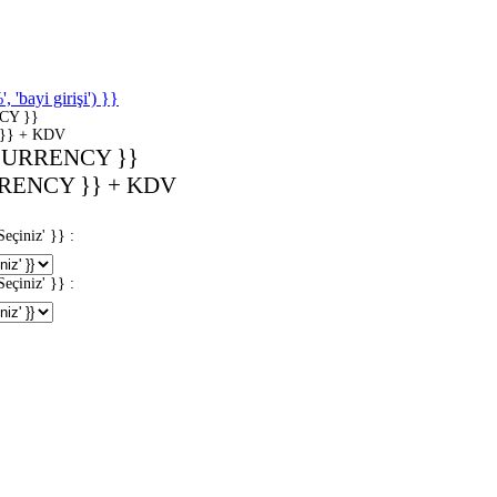
'bayi girişi') }}
CY }}
}} + KDV
CURRENCY }}
RENCY }} + KDV
iniz' }} :
iniz' }} :