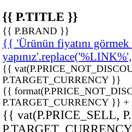
{{ P.TITLE }}
{{ P.BRAND }}
{{ 'Ürünün fiyatını görme
yapınız'.replace('%LINK%', '
{{ vat(P.PRICE_NOT_DISCOU
P.TARGET_CURRENCY }}
{{ format(P.PRICE_NOT_DI
P.TARGET_CURRENCY }} +
{{ vat(P.PRICE_SELL, P
P.TARGET_CURRENCY