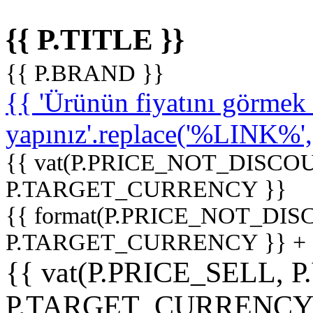
{{ P.TITLE }}
{{ P.BRAND }}
{{ 'Ürünün fiyatını görme
yapınız'.replace('%LINK%', '
{{ vat(P.PRICE_NOT_DISCOU
P.TARGET_CURRENCY }}
{{ format(P.PRICE_NOT_DI
P.TARGET_CURRENCY }} +
{{ vat(P.PRICE_SELL, P
P.TARGET_CURRENCY