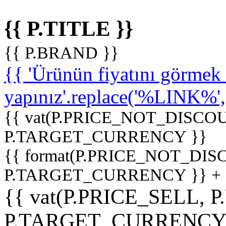
{{ P.TITLE }}
{{ P.BRAND }}
{{ 'Ürünün fiyatını görme
yapınız'.replace('%LINK%', '
{{ vat(P.PRICE_NOT_DISCOU
P.TARGET_CURRENCY }}
{{ format(P.PRICE_NOT_DI
P.TARGET_CURRENCY }} +
{{ vat(P.PRICE_SELL, P
P.TARGET_CURRENCY