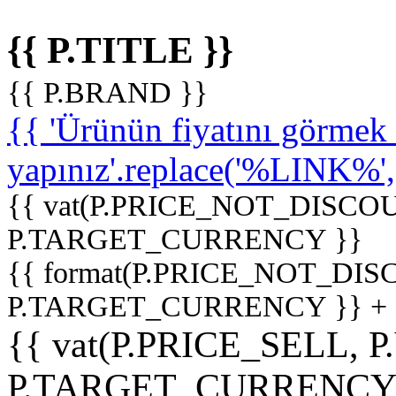
{{ P.TITLE }}
{{ P.BRAND }}
{{ 'Ürünün fiyatını görme
yapınız'.replace('%LINK%', '
{{ vat(P.PRICE_NOT_DISCOU
P.TARGET_CURRENCY }}
{{ format(P.PRICE_NOT_DI
P.TARGET_CURRENCY }} +
{{ vat(P.PRICE_SELL, P
P.TARGET_CURRENCY