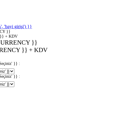
'bayi girişi') }}
CY }}
}} + KDV
CURRENCY }}
RENCY }} + KDV
iniz' }} :
iniz' }} :