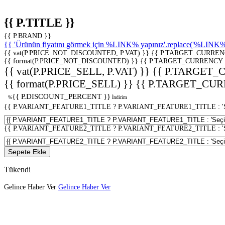
{{ P.TITLE }}
{{ P.BRAND }}
{{ 'Ürünün fiyatını görmek için %LINK% yapınız'.replace('%LINK%', 
{{ vat(P.PRICE_NOT_DISCOUNTED, P.VAT) }}
{{ P.TARGET_CURREN
{{ format(P.PRICE_NOT_DISCOUNTED) }}
{{ P.TARGET_CURRENCY 
{{ vat(P.PRICE_SELL, P.VAT) }}
{{ P.TARGET_
{{ format(P.PRICE_SELL) }}
{{ P.TARGET_CUR
{{ P.DISCOUNT_PERCENT }}
%
İndirim
{{ P.VARIANT_FEATURE1_TITLE ? P.VARIANT_FEATURE1_TITLE : 'Seç
{{ P.VARIANT_FEATURE2_TITLE ? P.VARIANT_FEATURE2_TITLE : 'Seç
Sepete Ekle
Tükendi
Gelince Haber Ver
Gelince Haber Ver