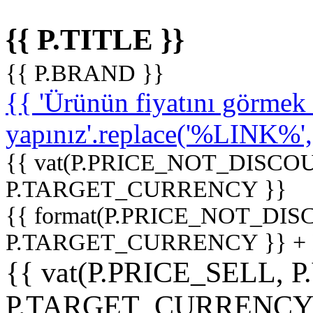
{{ P.TITLE }}
{{ P.BRAND }}
{{ 'Ürünün fiyatını görme
yapınız'.replace('%LINK%', '
{{ vat(P.PRICE_NOT_DISCOU
P.TARGET_CURRENCY }}
{{ format(P.PRICE_NOT_DI
P.TARGET_CURRENCY }} +
{{ vat(P.PRICE_SELL, P
P.TARGET_CURRENCY