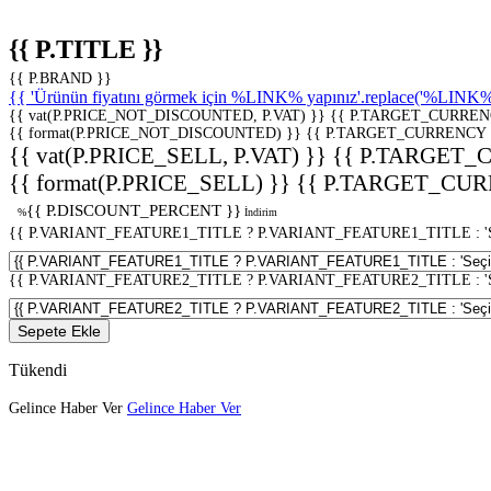
{{ P.TITLE }}
{{ P.BRAND }}
{{ 'Ürünün fiyatını görmek için %LINK% yapınız'.replace('%LINK%', 
{{ vat(P.PRICE_NOT_DISCOUNTED, P.VAT) }}
{{ P.TARGET_CURREN
{{ format(P.PRICE_NOT_DISCOUNTED) }}
{{ P.TARGET_CURRENCY 
{{ vat(P.PRICE_SELL, P.VAT) }}
{{ P.TARGET_
{{ format(P.PRICE_SELL) }}
{{ P.TARGET_CUR
{{ P.DISCOUNT_PERCENT }}
%
İndirim
{{ P.VARIANT_FEATURE1_TITLE ? P.VARIANT_FEATURE1_TITLE : 'Seç
{{ P.VARIANT_FEATURE2_TITLE ? P.VARIANT_FEATURE2_TITLE : 'Seç
Sepete Ekle
Tükendi
Gelince Haber Ver
Gelince Haber Ver