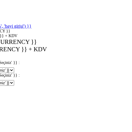
'bayi girişi') }}
CY }}
}} + KDV
CURRENCY }}
RENCY }} + KDV
iniz' }} :
iniz' }} :