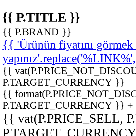
{{ P.TITLE }}
{{ P.BRAND }}
{{ 'Ürünün fiyatını görme
yapınız'.replace('%LINK%', '
{{ vat(P.PRICE_NOT_DISCOU
P.TARGET_CURRENCY }}
{{ format(P.PRICE_NOT_DI
P.TARGET_CURRENCY }} +
{{ vat(P.PRICE_SELL, P
P.TARGET_CURRENCY