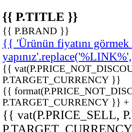
{{ P.TITLE }}
{{ P.BRAND }}
{{ 'Ürünün fiyatını görme
yapınız'.replace('%LINK%', '
{{ vat(P.PRICE_NOT_DISCOU
P.TARGET_CURRENCY }}
{{ format(P.PRICE_NOT_DI
P.TARGET_CURRENCY }} +
{{ vat(P.PRICE_SELL, P
P.TARGET_CURRENCY