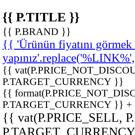
{{ P.TITLE }}
{{ P.BRAND }}
{{ 'Ürünün fiyatını görme
yapınız'.replace('%LINK%', '
{{ vat(P.PRICE_NOT_DISCOU
P.TARGET_CURRENCY }}
{{ format(P.PRICE_NOT_DI
P.TARGET_CURRENCY }} +
{{ vat(P.PRICE_SELL, P
P.TARGET_CURRENCY