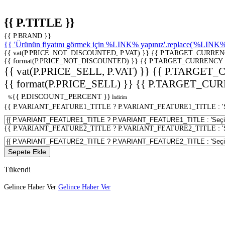
{{ P.TITLE }}
{{ P.BRAND }}
{{ 'Ürünün fiyatını görmek için %LINK% yapınız'.replace('%LINK%', 
{{ vat(P.PRICE_NOT_DISCOUNTED, P.VAT) }}
{{ P.TARGET_CURREN
{{ format(P.PRICE_NOT_DISCOUNTED) }}
{{ P.TARGET_CURRENCY 
{{ vat(P.PRICE_SELL, P.VAT) }}
{{ P.TARGET_
{{ format(P.PRICE_SELL) }}
{{ P.TARGET_CUR
{{ P.DISCOUNT_PERCENT }}
%
İndirim
{{ P.VARIANT_FEATURE1_TITLE ? P.VARIANT_FEATURE1_TITLE : 'Seç
{{ P.VARIANT_FEATURE2_TITLE ? P.VARIANT_FEATURE2_TITLE : 'Seç
Sepete Ekle
Tükendi
Gelince Haber Ver
Gelince Haber Ver