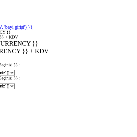
'bayi girişi') }}
CY }}
}} + KDV
CURRENCY }}
RENCY }} + KDV
iniz' }} :
iniz' }} :