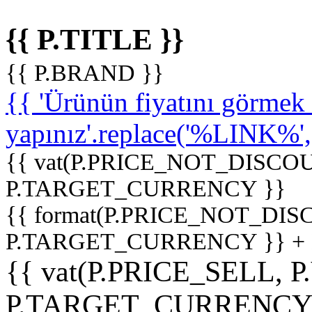
{{ P.TITLE }}
{{ P.BRAND }}
{{ 'Ürünün fiyatını görme
yapınız'.replace('%LINK%', '
{{ vat(P.PRICE_NOT_DISCOU
P.TARGET_CURRENCY }}
{{ format(P.PRICE_NOT_DI
P.TARGET_CURRENCY }} +
{{ vat(P.PRICE_SELL, P
P.TARGET_CURRENCY