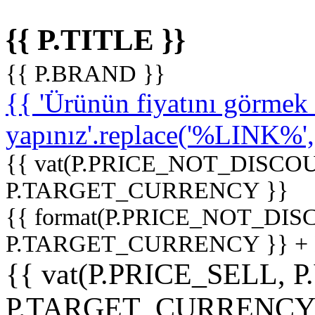
{{ P.TITLE }}
{{ P.BRAND }}
{{ 'Ürünün fiyatını görme
yapınız'.replace('%LINK%', '
{{ vat(P.PRICE_NOT_DISCOU
P.TARGET_CURRENCY }}
{{ format(P.PRICE_NOT_DI
P.TARGET_CURRENCY }} +
{{ vat(P.PRICE_SELL, P
P.TARGET_CURRENCY