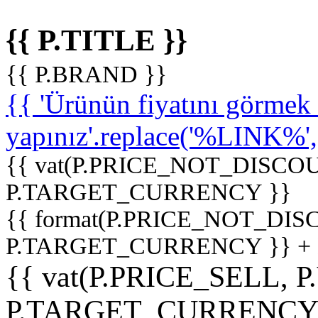
{{ P.TITLE }}
{{ P.BRAND }}
{{ 'Ürünün fiyatını görme
yapınız'.replace('%LINK%', '
{{ vat(P.PRICE_NOT_DISCOU
P.TARGET_CURRENCY }}
{{ format(P.PRICE_NOT_DI
P.TARGET_CURRENCY }} +
{{ vat(P.PRICE_SELL, P
P.TARGET_CURRENCY