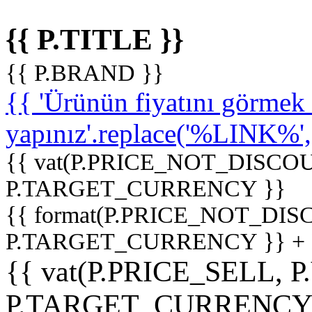
{{ P.TITLE }}
{{ P.BRAND }}
{{ 'Ürünün fiyatını görme
yapınız'.replace('%LINK%', '
{{ vat(P.PRICE_NOT_DISCOU
P.TARGET_CURRENCY }}
{{ format(P.PRICE_NOT_DI
P.TARGET_CURRENCY }} +
{{ vat(P.PRICE_SELL, P
P.TARGET_CURRENCY