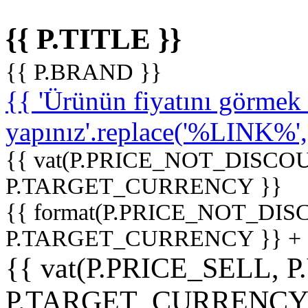
{{ P.TITLE }}
{{ P.BRAND }}
{{ 'Ürünün fiyatını görme
yapınız'.replace('%LINK%', '
{{ vat(P.PRICE_NOT_DISCOU
P.TARGET_CURRENCY }}
{{ format(P.PRICE_NOT_DI
P.TARGET_CURRENCY }} +
{{ vat(P.PRICE_SELL, P
P.TARGET_CURRENCY