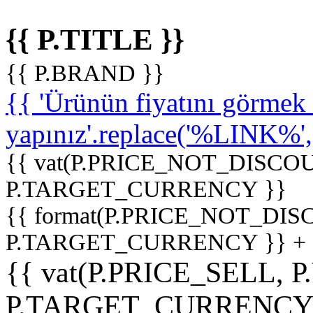
{{ P.TITLE }}
{{ P.BRAND }}
{{ 'Ürünün fiyatını görme
yapınız'.replace('%LINK%', '
{{ vat(P.PRICE_NOT_DISCOU
P.TARGET_CURRENCY }}
{{ format(P.PRICE_NOT_DI
P.TARGET_CURRENCY }} +
{{ vat(P.PRICE_SELL, P
P.TARGET_CURRENCY