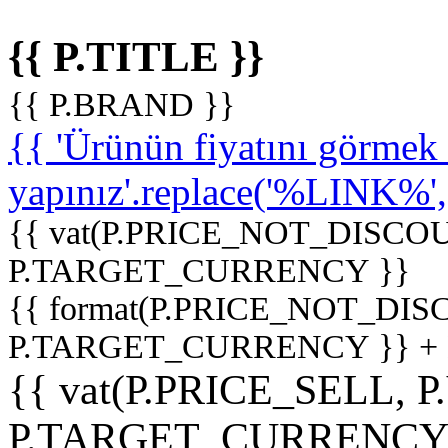
{{ P.TITLE }}
{{ P.BRAND }}
{{ 'Ürünün fiyatını görme
yapınız'.replace('%LINK%', '
{{ vat(P.PRICE_NOT_DISCOU
P.TARGET_CURRENCY }}
{{ format(P.PRICE_NOT_DI
P.TARGET_CURRENCY }} +
{{ vat(P.PRICE_SELL, P
P.TARGET_CURRENCY