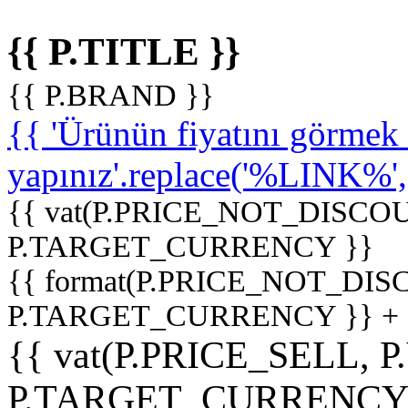
{{ P.TITLE }}
{{ P.BRAND }}
{{ 'Ürünün fiyatını görme
yapınız'.replace('%LINK%', '
{{ vat(P.PRICE_NOT_DISCOU
P.TARGET_CURRENCY }}
{{ format(P.PRICE_NOT_DI
P.TARGET_CURRENCY }} +
{{ vat(P.PRICE_SELL, P
P.TARGET_CURRENCY