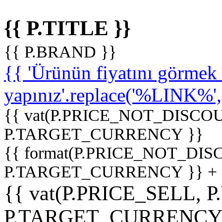
{{ P.TITLE }}
{{ P.BRAND }}
{{ 'Ürünün fiyatını görme
yapınız'.replace('%LINK%', '
{{ vat(P.PRICE_NOT_DISCOU
P.TARGET_CURRENCY }}
{{ format(P.PRICE_NOT_DI
P.TARGET_CURRENCY }} +
{{ vat(P.PRICE_SELL, P
P.TARGET_CURRENCY