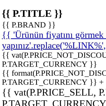
{{ P.TITLE }}
{{ P.BRAND }}
{{ 'Ürünün fiyatını görme
yapınız'.replace('%LINK%', '
{{ vat(P.PRICE_NOT_DISCOU
P.TARGET_CURRENCY }}
{{ format(P.PRICE_NOT_DI
P.TARGET_CURRENCY }} +
{{ vat(P.PRICE_SELL, P
P.TARGET_CURRENCY