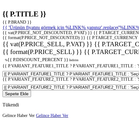
{{ P.TITLE }}
{{ P.BRAND }}
{{ 'Ürünün fiyatını görmek için %LINK% yapınız'.replace('%LINK%', 
{{ vat(P.PRICE_NOT_DISCOUNTED, P.VAT) }}
{{ P.TARGET_CURREN
{{ format(P.PRICE_NOT_DISCOUNTED) }}
{{ P.TARGET_CURRENCY 
{{ vat(P.PRICE_SELL, P.VAT) }}
{{ P.TARGET_
{{ format(P.PRICE_SELL) }}
{{ P.TARGET_CUR
{{ P.DISCOUNT_PERCENT }}
%
İndirim
{{ P.VARIANT_FEATURE1_TITLE ? P.VARIANT_FEATURE1_TITLE : 'Seç
{{ P.VARIANT_FEATURE2_TITLE ? P.VARIANT_FEATURE2_TITLE : 'Seç
Sepete Ekle
Tükendi
Gelince Haber Ver
Gelince Haber Ver