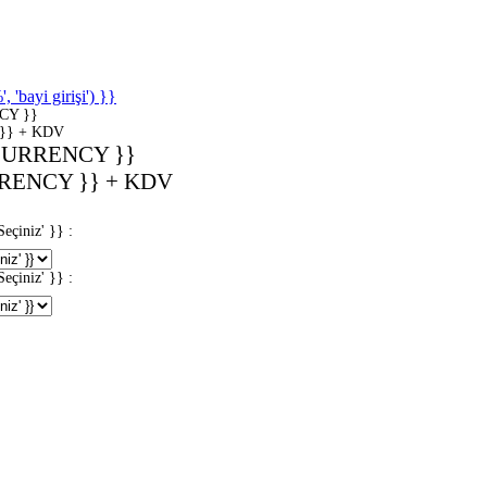
'bayi girişi') }}
CY }}
}} + KDV
CURRENCY }}
RENCY }} + KDV
iniz' }} :
iniz' }} :