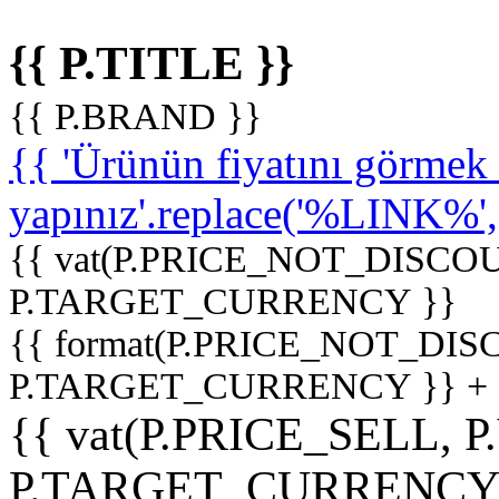
{{ P.TITLE }}
{{ P.BRAND }}
{{ 'Ürünün fiyatını görme
yapınız'.replace('%LINK%', '
{{ vat(P.PRICE_NOT_DISCOU
P.TARGET_CURRENCY }}
{{ format(P.PRICE_NOT_DI
P.TARGET_CURRENCY }} +
{{ vat(P.PRICE_SELL, P
P.TARGET_CURRENCY