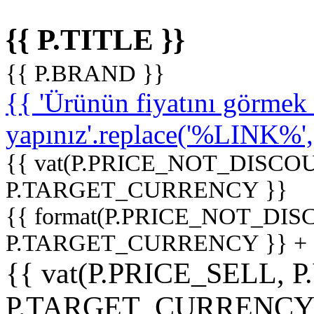
{{ P.TITLE }}
{{ P.BRAND }}
{{ 'Ürünün fiyatını görme
yapınız'.replace('%LINK%', '
{{ vat(P.PRICE_NOT_DISCOU
P.TARGET_CURRENCY }}
{{ format(P.PRICE_NOT_DI
P.TARGET_CURRENCY }} +
{{ vat(P.PRICE_SELL, P
P.TARGET_CURRENCY