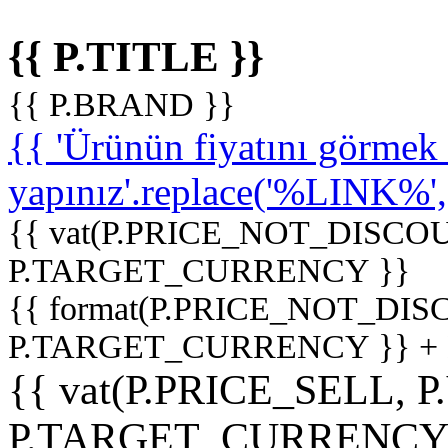
{{ P.TITLE }}
{{ P.BRAND }}
{{ 'Ürünün fiyatını görme
yapınız'.replace('%LINK%', '
{{ vat(P.PRICE_NOT_DISCOU
P.TARGET_CURRENCY }}
{{ format(P.PRICE_NOT_DI
P.TARGET_CURRENCY }} +
{{ vat(P.PRICE_SELL, P
P.TARGET_CURRENCY