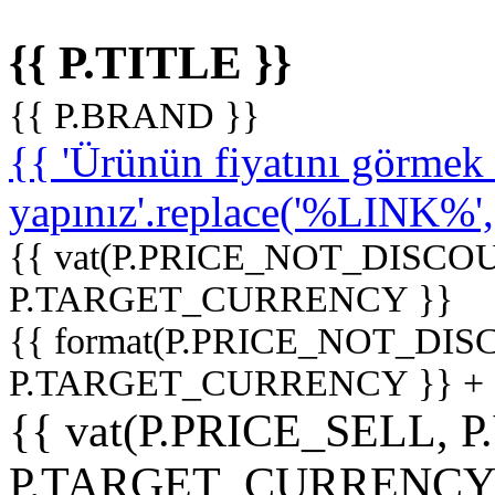
{{ P.TITLE }}
{{ P.BRAND }}
{{ 'Ürünün fiyatını görme
yapınız'.replace('%LINK%', '
{{ vat(P.PRICE_NOT_DISCOU
P.TARGET_CURRENCY }}
{{ format(P.PRICE_NOT_DI
P.TARGET_CURRENCY }} +
{{ vat(P.PRICE_SELL, P
P.TARGET_CURRENCY